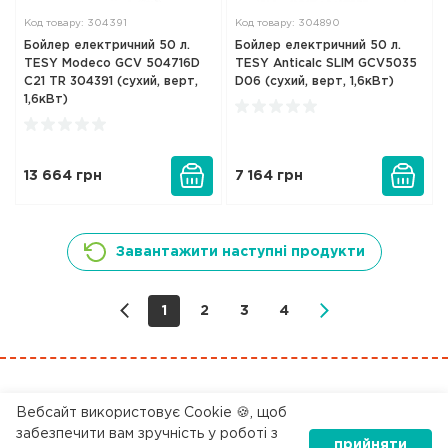
Код товару: 304391
Код товару: 304890
Бойлер електричний 50 л.
Бойлер електричний 50 л.
TESY Modeco GCV 504716D
TESY Anticalc SLIM GCV5035
C21 TR 304391 (сухий, верт,
D06 (сухий, верт, 1,6кВт)
1,6кВт)
13 664
грн
7 164
грн
Завантажити наступні продукти
1
2
3
4
0 800 200 045
Вебсайт використовує Cookie 🍪, щоб
забезпечити вам зручність у роботі з
прийняти