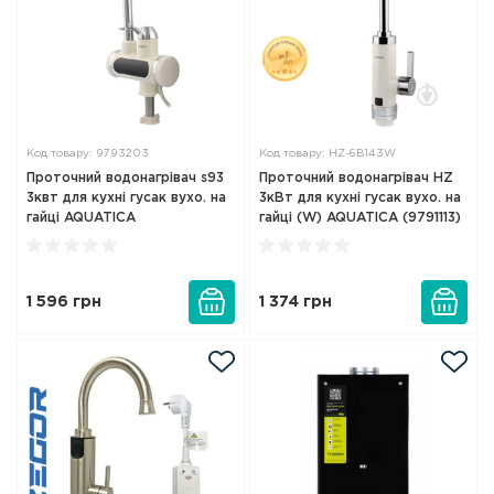
Код товару: 9793203
Код товару: HZ-6B143W
Проточний водонагрівач s93
Проточний водонагрівач HZ
3квт для кухні гусак вухо. на
3кВт для кухні гусак вухо. на
гайці AQUATICA
гайці (W) AQUATICA (9791113)
1 596
грн
1 374
грн