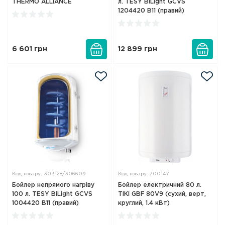
THERMO ALLIANCE
л. TESY BiLight GCVS
1204420 B11 (правий)
6 601
грн
12 899
грн
Код товару: 303128/306609
Код товару: 700147
Бойлер непрямого нагріву
Бойлер електричний 80 л.
100 л. TESY BiLight GCVS
TIKI GBF 80V9 (сухий, верт,
1004420 B11 (правий)
круглий, 1.4 кВт)