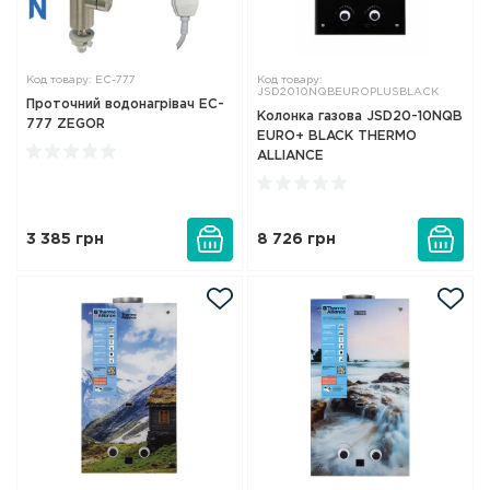
Код товару: EC-777
Код товару:
JSD2010NQBEUROPLUSBLACK
Проточний водонагрівач EC-
Колонка газова JSD20-10NQB
777 ZEGOR
EURO+ BLACK THERMO
ALLIANCE
3 385
грн
8 726
грн