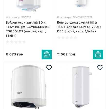
Код товару: 303313
Код товару: 304891/305751
Бойлер електричний 80 л.
Бойлер електричний 80 л.
TESY BiLight GCV804415 B11
TESY Anticalc SLIM GCV8035
TSR 303313 (мокрий, верт,
D06 (сухий, верт, 1,6кВт)
1,5кВт)
6 673
грн
11 662
грн