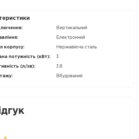
теристики
ключення:
Вертикальний
авління:
Електронний
л корпусу:
Нержавіюча сталь
на потужність (кВт):
3
ивність (л/хв):
3.8
тажу:
Вбудований
ідгук