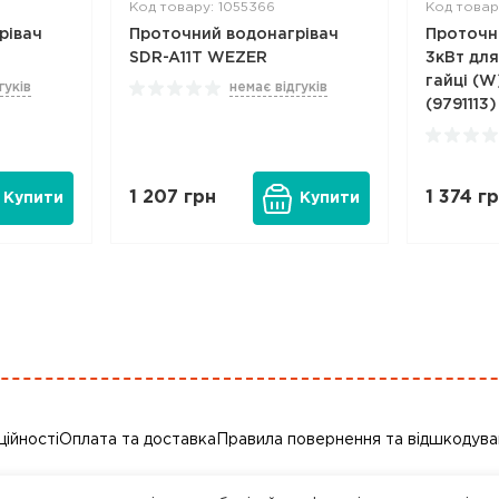
Код товару: 1055366
Код товар
рівач
Проточний водонагрівач
Проточн
SDR-A11T WEZER
3кВт для
гайці (
гуків
немає відгуків
(9791113)
1 207
грн
1 374
гр
Купити
Купити
ційності
Оплата та доставка
Правила повернення та відшкодува