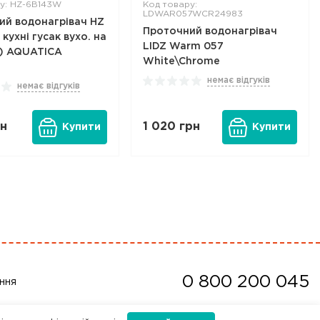
у: HZ-6B143W
Код товару:
LDWAR057WCR24983
ий водонагрівач HZ
Проточний водонагрівач
 кухні гусак вухо. на
LIDZ Warm 057
W) AQUATICA
White\Chrome
немає відгуків
немає відгуків
н
1 020
грн
Купити
Купити
0 800 200 045
ння