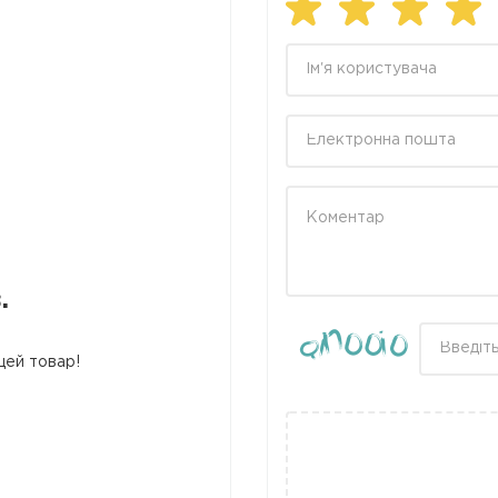
.
цей товар!