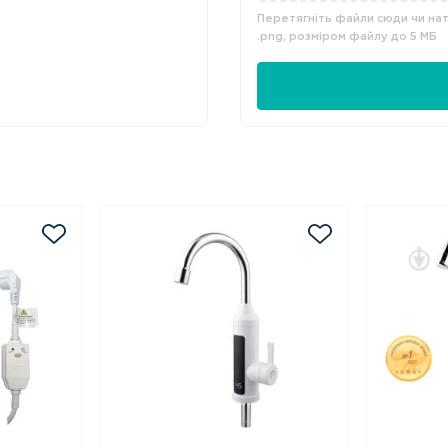
Перетягніть файли сюди чи нати
.png, розміром файлу до 5 МБ