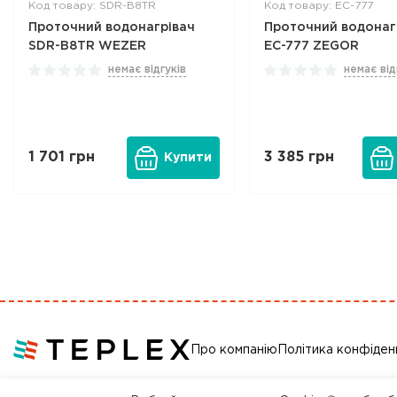
Код товару: SDR-B8TR
Код товару: EC-777
Проточний водонагрівач
Проточний водонаг
SDR-B8TR WEZER
EC-777 ZEGOR
немає відгуків
немає від
1 701
грн
3 385
грн
Купити
Про компанію
Політика конфіден