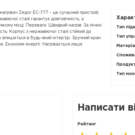
агрівач Zegor EC-777 – це сучасний пристрій,
Харак
віючої сталі гарантує довговічність, а
кому місці. Переваги: Швидкий нагрів: За лічені
Тип під
ть: Корпус з нержавіючої сталі стійкий до
Тип упр
 впишеться в будь-який інтер'єр. Зручний кран:
. Економія енергії: Нагрівається лише
Матеріа
Спожива
Продукт
Тип мон
Написати в
Рейтинг