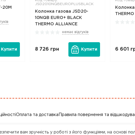
719
Код товару:
Код това
JSD2010NQBEUROPLUSBLACK
Г-20М
Колонка
Колонка газова JSD20-
THERMO 
10NQB EURO+ BLACK
гуків
THERMO ALLIANCE
немає відгуків
8 726
грн
6 601
г
Купити
Купити
ційності
Оплата та доставка
Правила повернення та відшкодува
зпечити вам зручність у роботі з його функціями, на основі по