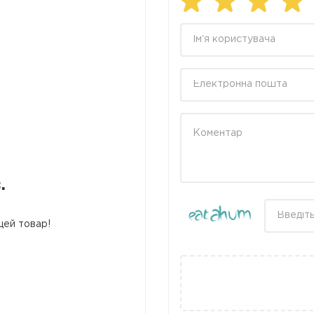
.
цей товар!