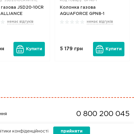
ру: JSD2010CRWHITE
Код товару: GPN8-1
 газова JSD20-10CR
Колонка газова
ALLIANCE
AQUAFORCE GPN8-1
немає відгуків
немає відгуків
рн
5 179
грн
Купити
Купити
0 800 200 045
ння
літики конфіденційності
прийняти