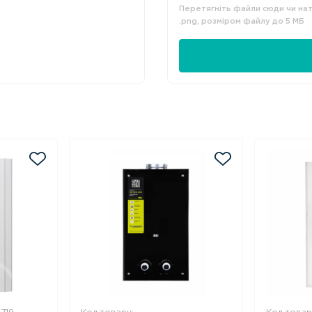
Перетягніть файли сюди чи нати
.png, розміром файлу до 5 МБ