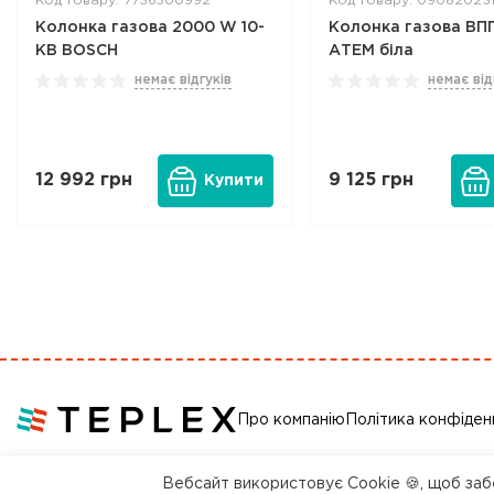
Код товару: 7736500992
Код товару: 090820231
Колонка газова 2000 W 10-
Колонка газова ВП
KB BOSCH
АТЕМ біла
немає відгуків
немає від
12 992
грн
9 125
грн
Купити
Про компанію
Політика конфіден
Вебсайт використовує Cookie 🍪, щоб забе
© 2018 — 2026 Всі права захищені, компанія Теплекс