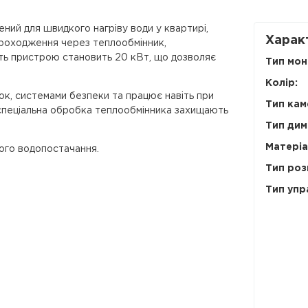
ний для швидкого нагріву води у квартирі,
Харак
 проходження через теплообмінник,
ість пристрою становить 20 кВт, що дозволяє
Тип мон
Колір:
к, системами безпеки та працює навіть при
Тип кам
спеціальна обробка теплообмінника захищають
Тип дим
Матеріа
ого водопостачання.
Тип роз
Тип упр