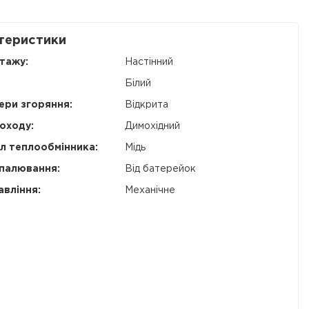
теристики
тажу:
Настінний
Білий
ери згоряння:
Відкрита
оходу:
Димохідний
л теплообмінника:
Мідь
палювання:
Від батерейок
авління:
Механічне