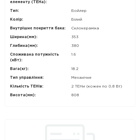
елементу (ТЕНа):
Тип:
Бойлер
Колір:
Білий
Внутрішнє покриття бака:
Склокераміка
Ширина(мм):
353
Глибина(мм):
380
Споживана потужність
1.6
(кВт):
Вага(кг):
18.2
Тип управління:
Механічне
Кількість ТЕНів:
2 ТЕНи (кожен по 0,8 Вт)
Висота(мм):
808