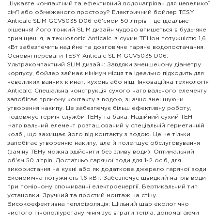
Шукаєте компактний та ефективний водонагрівач для невеликої
сім'ї або обмеженого простору? Електричний бойлер TESY
Anticalc SLIM GCV5035 D06 об'ємом 50 літрів – це ідеальне
рішення! Його тонкий SLIM дизайн чудово впишеться в будь-яке
приміщення, а технологія Anticalc із сухим ТЕНом потужністю 1,6
кВт забезпечить надійне та довговічне гаряче водопостачання.
Основні переваги TESY Anticalc SLIM GCV5035 D06:
Ультракомпактний SLIM дизайн: Завдяки зменшеному діаметру
корпусу, бойлер займає мінімум місця та ідеально підходить для
невеликих ванних кімнат, кухонь або ніш. Інноваційна технологія
Anticalc: Спеціальна конструкція сухого нагрівального елементу
запобігає прямому контакту з водою, значно зменшуючи
утворення накипу. Це забезпечує більш ефективну роботу,
подовжує термін служби ТЕНу та бака. Надійний сухий ТЕН:
Нагрівальний елемент розташований у спеціальній герметичній
колбі, що захищає його від контакту з водою. Це не тільки
запобігає утворенню накипу, але й полегшує обслуговування
(заміну ТЕНу можна здійснити без зливу води). Оптимальний
об'єм 50 літрів: Достатньо гарячої води для 1-2 осіб, для
використання на кухні або як додаткове джерело гарячої води.
Економічна потужність 1,6 кВт: Забезпечує швидкий нагрів води
при помірному споживанні електроенергії. Вертикальний тип
установки: Зручний та простий монтаж на стіну.
Високоефективна теплоізоляція: Щільний шар екологічно
чистого пінополіуретану мінімізує втрати тепла, допомагаючи