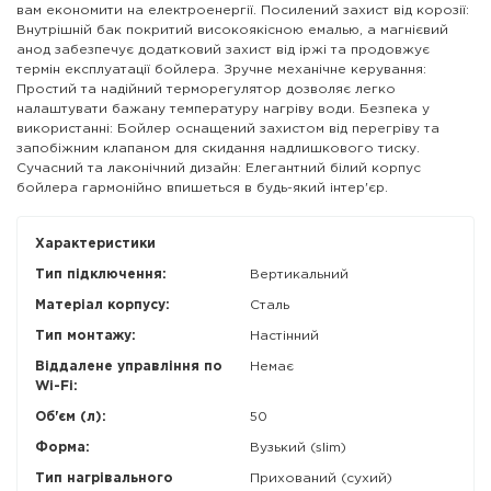
вам економити на електроенергії. Посилений захист від корозії:
Внутрішній бак покритий високоякісною емалью, а магнієвий
анод забезпечує додатковий захист від іржі та продовжує
термін експлуатації бойлера. Зручне механічне керування:
Простий та надійний терморегулятор дозволяє легко
налаштувати бажану температуру нагріву води. Безпека у
використанні: Бойлер оснащений захистом від перегріву та
запобіжним клапаном для скидання надлишкового тиску.
Сучасний та лаконічний дизайн: Елегантний білий корпус
бойлера гармонійно впишеться в будь-який інтер'єр.
Характеристики
Тип підключення:
Вертикальний
Матеріал корпусу:
Сталь
Тип монтажу:
Настінний
Віддалене управління по
Немає
Wi-Fi:
Об'єм (л):
50
Форма:
Вузький (slim)
Тип нагрівального
Прихований (сухий)