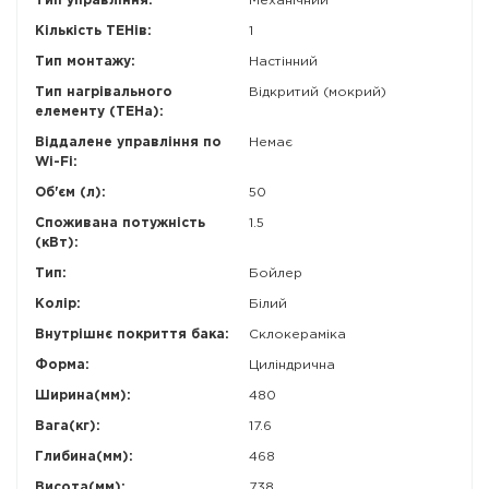
Тип управління:
Механічний
Кількість ТЕНів:
1
Тип монтажу:
Настінний
Тип нагрівального
Відкритий (мокрий)
елементу (ТЕНа):
Віддалене управління по
Немає
Wi-Fi:
Об'єм (л):
50
Споживана потужність
1.5
(кВт):
Тип:
Бойлер
Колір:
Білий
Внутрішнє покриття бака:
Склокераміка
Форма:
Циліндрична
Ширина(мм):
480
Вага(кг):
17.6
Глибина(мм):
468
Висота(мм):
738