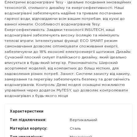
Електричні водонагрівачі Tesy - ідеальне поєднання інноваційних
технологій, стильного дизайну та енергоефективності. Наші
водонагрівачі забезпечують надійне та тривале постачання
гарячої води, відповідаючи всім вашим потребам, від кухні до
ванної кімнати. Особливості водонагрівачів Tesy:
Енергоефективність: Завдяки технології INSUTECH, наші
водонагрівачі забезпечують високу ізоляцію та мінімізують
теплові втрати. Інтелектуальні функції: ECO SMART режим
самонавчання дозволяє оптимізувати споживання енергії,
забезпечуючи до 18% економії електроенергії щотижня. Дизайн:
Сучасний плоский силует італійського дизайну, який ідеально
вписується в будь-який інтер’єр. Різноманітність: Широкий
асортимент моделей, від компактних до більш містких, для
задоволення різних потреб. Захист: Системи захисту від накипу,
замерзання та перегріву забезпечують безпеку та довговічність
водонагрівачів. Контроль: Деякі моделі оснащені можливістю
управління через додаток MyTESY, що дозволяє контролювати
водонагрівач з будь-якого місця
Характеристики
Тип підключення:
Вертикальний
Матеріал корпусу:
Сталь