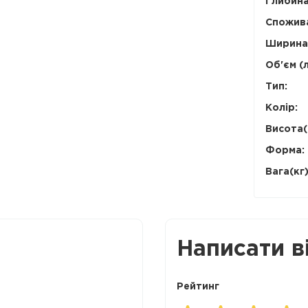
Глибина
Спожива
Ширина
Об'єм (л
Тип:
Колір:
Висота(
Форма:
Вага(кг)
Написати в
Рейтинг