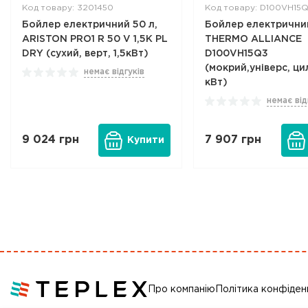
Код товару: 3201450
Код товару: D100VH15
Бойлер електричний 50 л,
Бойлер електричний
ARISTON PRO1 R 50 V 1,5K PL
THERMO ALLIANCE
DRY (сухий, верт, 1,5кВт)
D100VH15Q3
(мокрий,універс, цил
немає відгуків
кВт)
немає від
9 024
грн
7 907
грн
Купити
Про компанію
Політика конфіден