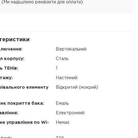
 (Ми надішлемо реквізити для оплати)
теристики
ключення:
Вертикальний
л корпусу:
Сталь
ь ТЕНів:
1
тажу:
Настінний
рівального елементу
Відкритий (мокрий)
нє покриття бака:
Емаль
авління:
Електронний
не управління по Wi-
Немає