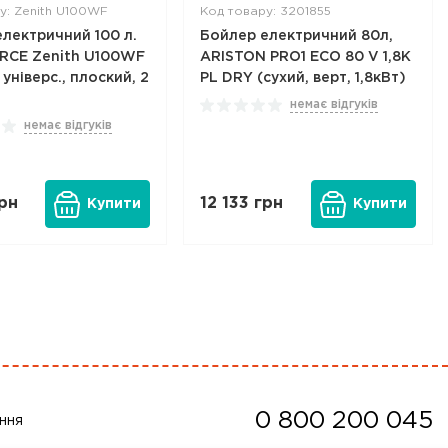
у: Zenith U100WF
Код товару: 3201855
лектричний 100 л.
Бойлер електричний 80л,
CE Zenith U100WF
ARISTON PRO1 ECO 80 V 1,8K
 універс., плоский, 2
PL DRY (сухий, верт, 1,8кВт)
немає відгуків
немає відгуків
рн
12 133
грн
Купити
Купити
0 800 200 045
ння