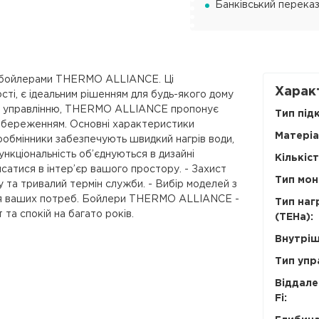
Банківський переказ
и бойлерами THERMO ALLIANCE. Ці
Харак
сті, є ідеальним рішенням для будь-якого дому
ому управлінню, THERMO ALLIANCE пропонує
Тип під
збереженням. Основні характеристики
Матеріа
обмінники забезпечують швидкий нагрів води,
ункціональність об’єднуються в дизайні
Кількіст
атися в інтер’єр вашого простору. - Захист
Тип мон
 та тривалий термін служби. - Вибір моделей з
 для ваших потреб. Бойлери THERMO ALLIANCE -
Тип наг
 та спокій на багато років.
(ТЕНа):
Внутріш
Тип упр
Віддале
Fi: