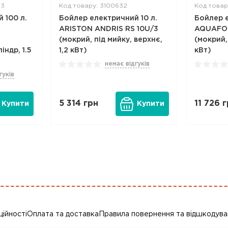
Q3
Код товару: 3100632
Код товар
 100 л.
Бойлер електричний 10 л.
Бойлер е
ARISTON ANDRIS RS 10U/3
AQUAFOR
(мокрий, під мийку, верхнє,
(мокрий,
індр, 1.5
1,2 кВт)
кВт)
немає відгуків
гуків
5 314
грн
11 726
г
Купити
Купити
ційності
Оплата та доставка
Правила повернення та відшкодува