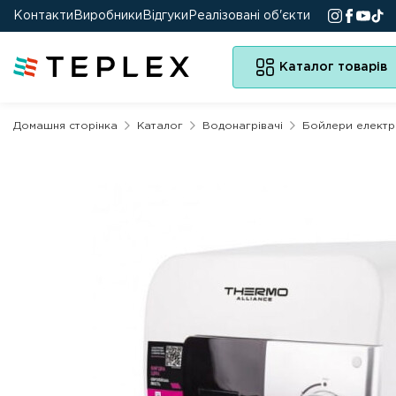
Контакти
Виробники
Відгуки
Реалізовані об'єкти
Каталог товарів
Домашня сторінка
Каталог
Водонагрівачі
Бойлери електр