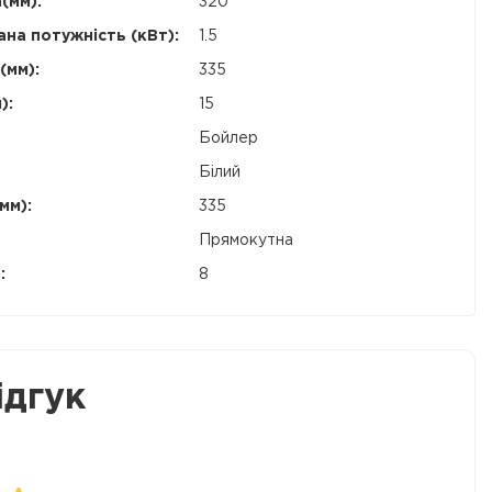
(мм):
320
на потужність (кВт):
1.5
(мм):
335
):
15
Бойлер
Білий
мм):
335
Прямокутна
:
8
ідгук