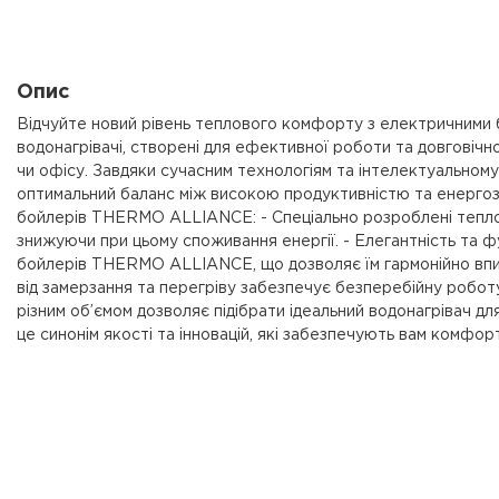
Опис
Відчуйте новий рівень теплового комфорту з електричним
водонагрівачі, створені для ефективної роботи та довговічно
чи офісу. Завдяки сучасним технологіям та інтелектуальн
оптимальний баланс між високою продуктивністю та енерго
бойлерів THERMO ALLIANCE: - Спеціально розроблені тепло
знижуючи при цьому споживання енергії. - Елегантність та ф
бойлерів THERMO ALLIANCE, що дозволяє їм гармонійно впис
від замерзання та перегріву забезпечує безперебійну роботу
різним об’ємом дозволяє підібрати ідеальний водонагрівач
це синонім якості та інновацій, які забезпечують вам комфорт