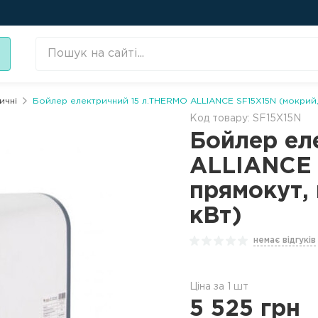
ичні
Бойлер електричний 15 л.THERMO ALLIANCE SF15X15N (мокрий, в
Код товару: SF15X15N
Бойлер ел
ALLIANCE 
прямокут, 
кВт)
немає відгуків
Ціна за 1 шт
5 525
грн