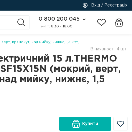
Вхід / Реєстрація
0 800 200 045
Пн-Пт: 8:30 - 18:00
ерт, прямокут, над мийку, нижнє, 1,5 кВт)
В наявності: 4 шт.
ектричний 15 л.THERMO
SF15X15N (мокрий, верт,
над мийку, нижнє, 1,5
Купити