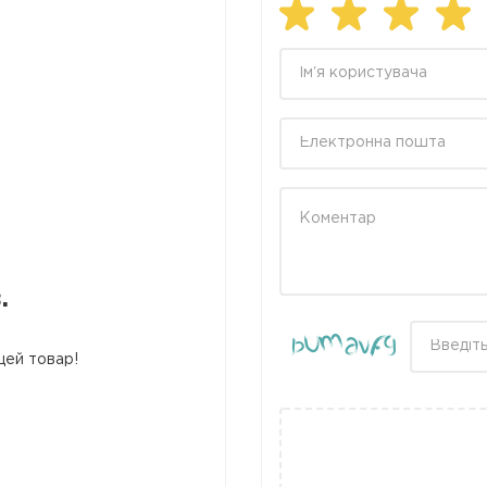
.
цей товар!