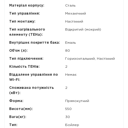
Матеріал корпусу:
Сталь
Тип управління:
Механічний
Тип монтажу:
Настінний
Тип нагрівального
Відкритий (мокрий)
елементу (ТЕНа):
Внутрішнє покриття бака:
Емаль
Об'єм (л):
80
Тип підключення:
Горизонтальний, Настінний
Кількість ТЕНів:
2
Віддалене управління по
Немає
Wi-Fi:
Споживана потужність
2
(кВт):
Форма:
Прямокутний
Висота(мм):
550
Вага(кг):
30
Тип:
Бойлер