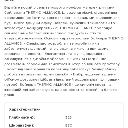
Опис
Відчуйте новий рівень теплового комфорту з електричними
бойлерами THERMO ALLIANCE. Ці водонагрівачі, створені для
ефективної роботи та довговічності, є ідеальним рішенням для
будь-якого дому чи офісу. Завдяки сучасним технологіям та
інтелектуальному управлінню, THERMO ALLIANCE пропонує
оптимальний баланс між високою продуктивністю та
енергозбереженням. Основні характеристики бойлерів THERMO
ALLIANCE: - Спеціально розроблені теплообмінники
забезпечують швидкий нагрів води, знижуючи при цьому
споживання енергії. - Елегантність та функціональність
об’єднуються в дизайні бойлерів THERMO ALLIANCE, що
дозволяє їм гармонійно вписатися в інтер’єр вашого простору. -
Захист від замерзання та перегріву забезпечує безперебійну
роботу та тривалий термін служби. - Вибір моделей з різним
об’ємом дозволяє підібрати ідеальний водонагрівач для ваших
потреб. Бойлери THERMO ALLIANCE - це синонім якості та
інновацій, які забезпечують вам комфорт та спокій на багато
років.
Характеристики
Глибина(мм):
325
Ширина(мм):
980