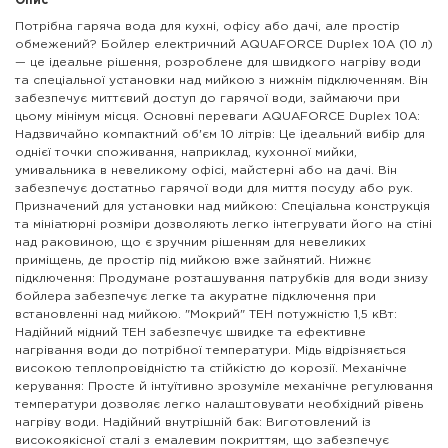
Опис
Потрібна гаряча вода для кухні, офісу або дачі, але простір
обмежений? Бойлер електричний AQUAFORCE Duplex 10A (10 л)
— це ідеальне рішення, розроблене для швидкого нагріву води
та спеціальної установки над мийкою з нижнім підключенням. Він
забезпечує миттєвий доступ до гарячої води, займаючи при
цьому мінімум місця. Основні переваги AQUAFORCE Duplex 10A:
Надзвичайно компактний об'єм 10 літрів: Це ідеальний вибір для
однієї точки споживання, наприклад, кухонної мийки,
умивальника в невеликому офісі, майстерні або на дачі. Він
забезпечує достатньо гарячої води для миття посуду або рук.
Призначений для установки над мийкою: Спеціальна конструкція
та мініатюрні розміри дозволяють легко інтегрувати його на стіні
над раковиною, що є зручним рішенням для невеликих
приміщень, де простір під мийкою вже зайнятий. Нижнє
підключення: Продумане розташування патрубків для води знизу
бойлера забезпечує легке та акуратне підключення при
встановленні над мийкою. "Мокрий" ТЕН потужністю 1,5 кВт:
Надійний мідний ТЕН забезпечує швидке та ефективне
нагрівання води до потрібної температури. Мідь відрізняється
високою теплопровідністю та стійкістю до корозії. Механічне
керування: Просте й інтуїтивно зрозуміле механічне регулювання
температури дозволяє легко налаштовувати необхідний рівень
нагріву води. Надійний внутрішній бак: Виготовлений із
високоякісної сталі з емалевим покриттям, що забезпечує