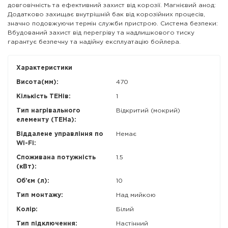
довговічність та ефективний захист від корозії. Магнієвий анод:
Додатково захищає внутрішній бак від корозійних процесів,
значно подовжуючи термін служби пристрою. Система безпеки:
Вбудований захист від перегріву та надлишкового тиску
гарантує безпечну та надійну експлуатацію бойлера.
Характеристики
Висота(мм):
470
Кількість ТЕНів:
1
Тип нагрівального
Відкритий (мокрий)
елементу (ТЕНа):
Віддалене управління по
Немає
Wi-Fi:
Споживана потужність
1.5
(кВт):
Об'єм (л):
10
Тип монтажу:
Над мийкою
Колір:
Білий
Тип підключення:
Настінний