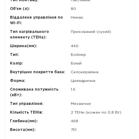
Тип монтажу:
Настінний
Об'єм (л):
80
Віддалене управління по
Немає
Wi-Fi:
Тип нагрівального
Прихований (сухий)
елементу (ТЕНа):
Ширина(мм):
440
Тип:
Бойлер
Колір:
Білий
Внутрішнє покриття бака:
Склокераміка
Форма:
Циліндрична
Споживана потужність
1.6
(кВт):
Тип управління:
Механічне
Кількість ТЕНів:
2 ТЕНи (кожен по 0,8 Вт)
Глибина(мм):
468
Висота(мм):
751