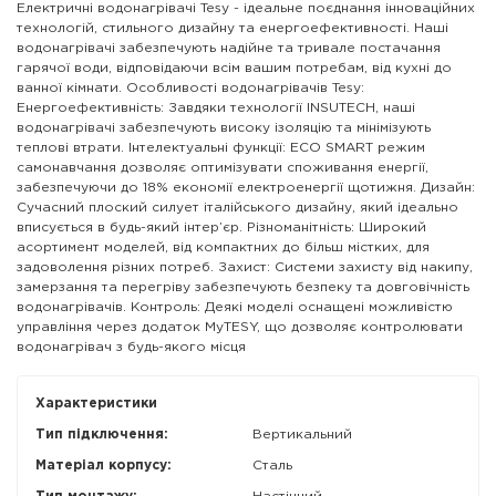
Електричні водонагрівачі Tesy - ідеальне поєднання інноваційних
технологій, стильного дизайну та енергоефективності. Наші
водонагрівачі забезпечують надійне та тривале постачання
гарячої води, відповідаючи всім вашим потребам, від кухні до
ванної кімнати. Особливості водонагрівачів Tesy:
Енергоефективність: Завдяки технології INSUTECH, наші
водонагрівачі забезпечують високу ізоляцію та мінімізують
теплові втрати. Інтелектуальні функції: ECO SMART режим
самонавчання дозволяє оптимізувати споживання енергії,
забезпечуючи до 18% економії електроенергії щотижня. Дизайн:
Сучасний плоский силует італійського дизайну, який ідеально
вписується в будь-який інтер’єр. Різноманітність: Широкий
асортимент моделей, від компактних до більш містких, для
задоволення різних потреб. Захист: Системи захисту від накипу,
замерзання та перегріву забезпечують безпеку та довговічність
водонагрівачів. Контроль: Деякі моделі оснащені можливістю
управління через додаток MyTESY, що дозволяє контролювати
водонагрівач з будь-якого місця
Характеристики
Тип підключення:
Вертикальний
Матеріал корпусу:
Сталь