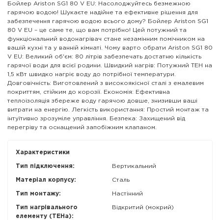
Бойлер Ariston SG1 80 V EU: Насолоджуйтесь безмежною
гарячою водою! Шукаєте надійне та ефективне рішення для
забезпечення гарячою водою всього дому? Бойлер Ariston SG1
80 V EU – це саме те, що вам потрібно! Цей потужний та
функціональний водонагрівач стане незамінним помічником на
вашій кухні та у ванній кімнаті. Чому варто обрати Ariston SG1 80
V EU: Великий об'єм: 80 літрів забезпечать достатню кількість
гарячої води для всієї родини. Швидкий нагрів: Потужний ТЕН на
1,5 кВт швидко нагріє воду до потрібної температури.
Довговічність: Виготовлений з високоякісної сталі з емалевим
покриттям, стійким до корозії. Економія: Ефективна
теплоізоляція збереже воду гарячою довше, знизивши ваші
витрати на енергію. Легкість використання: Простий монтаж та
інтуїтивно зрозуміле управління. Безпека: Захищений від
перегріву та оснащений запобіжним клапаном.
Характеристики
Тип підключення:
Вертикальний
Матеріал корпусу:
Сталь
Тип монтажу:
Настінний
Тип нагрівального
Відкритий (мокрий)
елементу (ТЕНа):