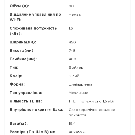
Об'єм (л):
80
Віддалене управління по
Немає
Wi-Fi:
Споживана потужність
1.5
(кВт):
Ширина(мм):
450
Висота(мм):
748
Глибина(мм):
480
Тип:
Бойлер
Колір:
Білий
Форма:
Циліндрична
Тип управління:
Механічне
Кількість ТЕНів:
1 ТЕН потужністю 1,5 кВт
Внутрішнє покриття бака:
Склокерамічне емалеве
покриття
Вага(кг):
19,4
Розміри (Г x Ш x В) мм:
48х45х75