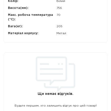
Колір:
Білий
Висота(мм):
756
Макс. робоча температура
70
(°C):
Вага(кг):
205
Матеріал корпусу:
Метал
Ще немає відгуків.
Будьте першим, хто залишить відгук про цей товар!