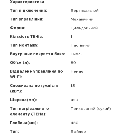
Характеристики
Тип підключення:
Вертикальний
Тип управління:
Механічний
Форма:
Циліндричний
Кількість ТЕНів:
1
Тип монтажу:
Настінний
Внутрішнє покриття бака:
Емаль
Об'єм (л):
80
Віддалене управління по
Немає
Wi-Fi:
Споживана потужність
1.5
(кВт):
Ширина(мм):
450
Тип нагрівального
Прихований (сухий)
елементу (ТЕНа):
Глибина(мм):
480
Тип:
Бойлер