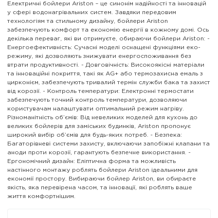
Електричні бойлери Ariston – це синонім надійності та інновацій
у сфері водонагрівальних систем. Завдяки передовим
технологіям та стильному дизайну, бойлери Ariston
забезпечують комфорт та економію енергії в кожному домі. Ось
декілька переваг, які ви отримуєте, обираючи бойлери Ariston: -
Енергоефективність: Сучасні моделі оснащені функціями еко-
режиму, які дозволяють знижувати енергоспоживання без
втрати продуктивності. - Довговічність: Високоякісні матеріали
та інноваційні покриття, такі як AG+ або термозахисна емаль з
цирконієм, забезпечують тривалий термін служби бака та захист
від корозії. - Контроль температури: Електронні термостати
забезпечують точний контроль температури, дозволяючи
користувачам налаштувати оптимальний режим нагріву.
Різноманітність об’ємів: Від невеликих моделей для кухонь до
великих бойлерів для заміських будинків, Ariston пропонує
широкий вибір об’ємів для будь-яких потреб. - Безпека:
Багаторівневі системи захисту, включаючи запобіжні клапани та
аноди проти корозії, гарантують безпечне використання. -
Ергономічний дизайн: Еліптична форма та можливість
настінного монтажу роблять бойлери Ariston ідеальними для
економії простору. Вибираючи бойлер Ariston, ви обираєте
якість, яка перевірена часом, та інновації, які роблять ваше
життя комфортнішим.