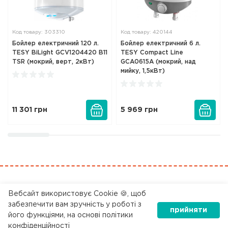
Код товару: 303310
Код товару: 420144
Бойлер електричний 120 л.
Бойлер електричний 6 л.
TESY BiLight GCV1204420 B11
TESY Compact Line
TSR (мокрий, верт, 2кВт)
GCA0615A (мокрий, над
мийку, 1,5кВт)
11 301
грн
5 969
грн
0 800 200 045
Вебсайт використовує Cookie 🍪, щоб
забезпечити вам зручність у роботі з
прийняти
його функціями, на основі політики
© 2018 — 2026 Всі права захищені, компанія Теплекс
конфіденційності