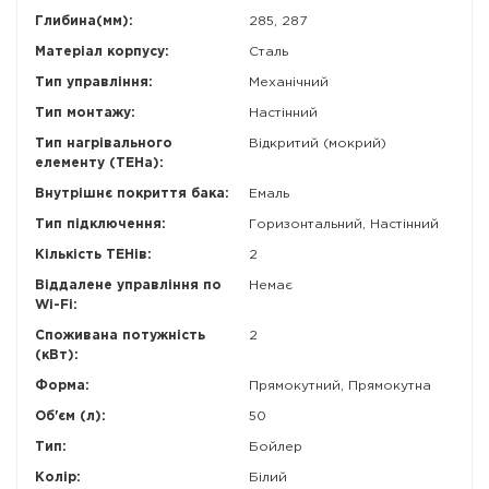
Глибина(мм):
285, 287
Матеріал корпусу:
Сталь
Тип управління:
Механічний
Тип монтажу:
Настінний
Тип нагрівального
Відкритий (мокрий)
елементу (ТЕНа):
Внутрішнє покриття бака:
Емаль
Тип підключення:
Горизонтальний, Настінний
Кількість ТЕНів:
2
Віддалене управління по
Немає
Wi-Fi:
Споживана потужність
2
(кВт):
Форма:
Прямокутний, Прямокутна
Об'єм (л):
50
Тип:
Бойлер
Колір:
Білий