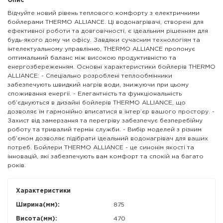
Опис
Відчуйте новий рівень теплового комфорту з електричними
бойлерами THERMO ALLIANCE. Ці водонагрівачі, створені для
ефективної роботи та довговічності, є ідеальним рішенням для
будь-якого дому чи офісу. Завдяки сучасним технологіям та
інтелектуальному управлінню, THERMO ALLIANCE пропонує
оптимальний баланс між високою продуктивністю та
енергозбереженням. Основні характеристики бойлерів THERMO
ALLIANCE: - Спеціально розроблені теплообмінники
забезпечують швидкий нагрів води, знижуючи при цьому
споживання енергії. - Елегантність та функціональність
об’єднуються в дизайні бойлерів THERMO ALLIANCE, що
дозволяє їм гармонійно вписатися в інтер’єр вашого простору. -
Захист від замерзання та перегріву забезпечує безперебійну
роботу та тривалий термін служби. - Вибір моделей з різним
об’ємом дозволяє підібрати ідеальний водонагрівач для ваших
потреб. Бойлери THERMO ALLIANCE - це синонім якості та
інновацій, які забезпечують вам комфорт та спокій на багато
років.
Характеристики
Ширина(мм):
875
Висота(мм):
470