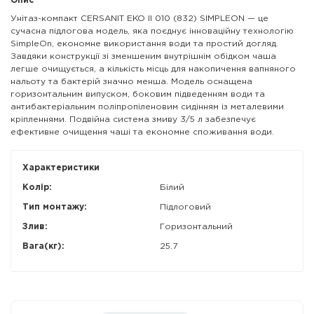
Опис
Унітаз-компакт CERSANIT EKO II 010 (832) SIMPLEON — це
сучасна підлогова модель, яка поєднує інноваційну технологію
SimpleOn, економне використання води та простий догляд.
Завдяки конструкції зі зменшеним внутрішнім обідком чаша
легше очищується, а кількість місць для накопичення вапняного
нальоту та бактерій значно менша. Модель оснащена
горизонтальним випуском, боковим підведенням води та
антибактеріальним поліпропіленовим сидінням із металевими
кріпленнями. Подвійна система змиву 3/5 л забезпечує
ефективне очищення чаші та економне споживання води.
Характеристики
Колір:
Білий
Тип монтажу:
Підлоговий
Злив:
Горизонтальний
Вага(кг):
25.7