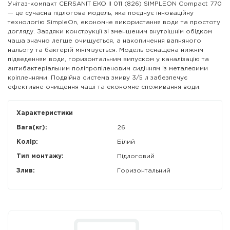
Унітаз-компакт CERSANIT EKO II 011 (826) SIMPLEON Compact 770
— це сучасна підлогова модель, яка поєднує інноваційну
технологію SimpleOn, економне використання води та простоту
догляду. Завдяки конструкції зі зменшеним внутрішнім обідком
чаша значно легше очищується, а накопичення вапняного
нальоту та бактерій мінімізується. Модель оснащена нижнім
підведенням води, горизонтальним випуском у каналізацію та
антибактеріальним поліпропіленовим сидінням із металевими
кріпленнями. Подвійна система змиву 3/5 л забезпечує
ефективне очищення чаші та економне споживання води.
Характеристики
Вага(кг):
26
Колір:
Білий
Тип монтажу:
Підлоговий
Злив:
Горизонтальний