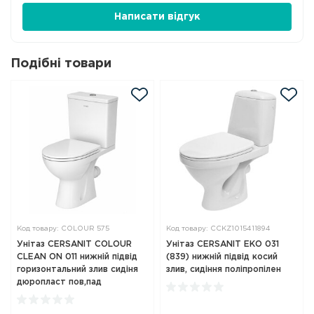
Написати відгук
Подібні товари
Код товару: COLOUR 575
Код товару: CCKZ1015411894
Унітаз CERSANIT COLOUR
Унітаз CERSANIT ЕКО 031
CLEAN ON 011 нижній підвід
(839) нижній підвід косий
горизонтальний злив сидіня
злив, сидіння поліпропілен
дюропласт пов,пад