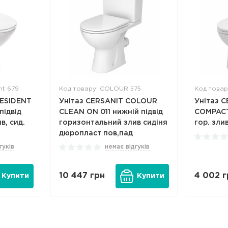
nt 679
Код товару: COLOUR 575
Код товар
RESIDENT
Унітаз CERSANIT COLOUR
Унітаз 
підвід
CLEAN ON 011 нижній підвід
COMPACT 
в, сид.
горизонтальний злив сидіня
гор. злив
дюропласт пов,пад
гуків
немає відгуків
10 447
грн
4 002
г
Купити
Купити