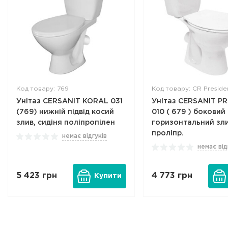
Код товару: 769
Код товару: CR Preside
Унітаз CERSANIT KORAL 031
Унітаз CERSANIT P
(769) нижній підвід косий
010 ( 679 ) боковий 
злив, сидіня поліпропілен
горизонтальний зли
проліпр.
немає відгуків
немає від
5 423
грн
4 773
грн
Купити