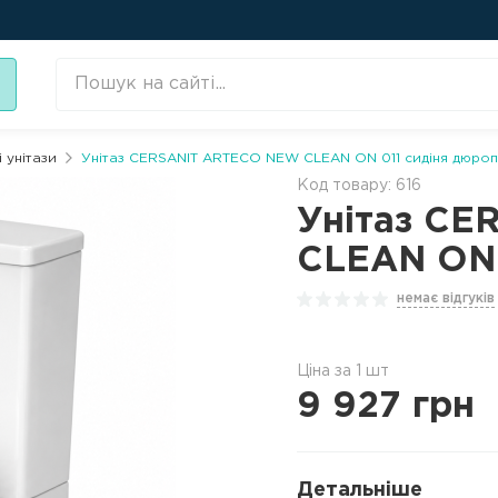
 унітази
Унітаз CERSANIT ARTECO NEW CLEAN ON 011 сидіня дюроп
Код товару: 616
Унітаз C
CLEAN ON 
немає відгуків
Ціна за 1 шт
9 927
грн
Детальніше