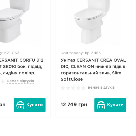
у: K21-063
Код товару: hp-31163
CERSANIT CORFU 912
Унітаз CERSANIT CREA OVAL
SE010 бок. підвід,
010, CLEAN ON нижній підвід
, сидіня поліпр.
горизонтальний злив, Slim
SoftClose
немає відгуків
немає відгуків
рн
12 749
грн
Купити
Купити