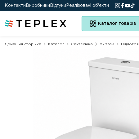
Контакти
Виробники
Відгуки
Реалізовані об'єкти
Каталог товарів
Домашня сторінка
Каталог
Сантехніка
Унітази
Підлогові