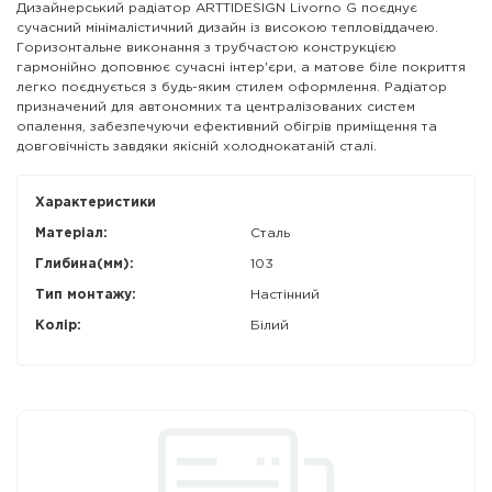
Дизайнерський радіатор ARTTIDESIGN Livorno G поєднує
сучасний мінімалістичний дизайн із високою тепловіддачею.
Горизонтальне виконання з трубчастою конструкцією
гармонійно доповнює сучасні інтер'єри, а матове біле покриття
легко поєднується з будь-яким стилем оформлення. Радіатор
призначений для автономних та централізованих систем
опалення, забезпечуючи ефективний обігрів приміщення та
довговічність завдяки якісній холоднокатаній сталі.
Характеристики
Матеріал:
Сталь
Глибина(мм):
103
Тип монтажу:
Настінний
Колір:
Білий