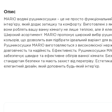
Опис
MARIO водяні рушникосушки – це не просто функціональний 
інтер'єру, який додає затишку та комфорту. Виготовлені з як
вони роблять вашу ванну кімнату не лише теплою, але й е
Широкий асортимент: MARIO пропонує широкий вибір рушник
кольорів, що дозволить вам підібрати ідеальний варіант для в
Рушникосушки MARIO виготовляються з високоякісної нержавію
довговічність та надійність. Ефективність: Рушникосушки M
забезпечує швидке та ефективне обігрів ванної кімнати. Б
стандартам безпеки та мають захист від перегріву. Естети
елегантний дизайн, який доповнить будь-який інтер'єр.