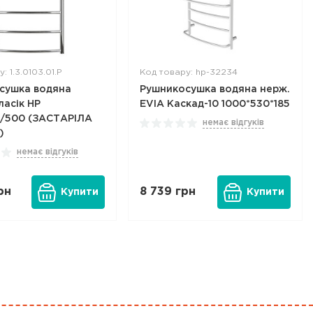
: 1.3.0103.01.P
Код товару: hp-32234
сушка водяна
Рушникосушка водяна нерж.
ласік HP
EVIA Каскад-10 1000*530*185
0/500 (ЗАСТАРІЛА
немає відгуків
)
немає відгуків
рн
8 739
грн
Купити
Купити