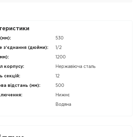
теристики
(мм):
530
е з'єднання (дюйми):
1/2
мм):
1200
л корпусу:
Нержавіюча сталь
ь секцій:
12
ва відстань (мм):
500
ключення:
Нижнє
Водяна