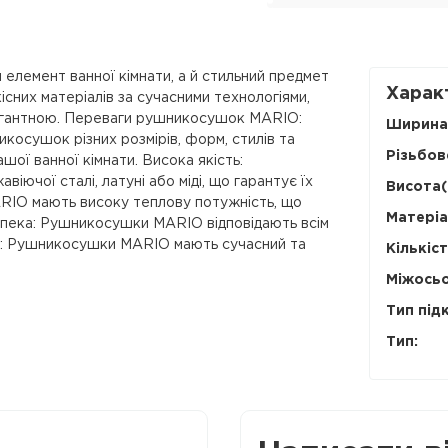
елемент ванної кімнати, а й стильний предмет
Харак
існих матеріалів за сучасними технологіями,
легантною. Переваги рушникосушок MARIO:
Ширина
осушок різних розмірів, форм, стилів та
Різьбов
ашої ванної кімнати. Висока якість:
чої сталі, латуні або міді, що гарантує їх
Висота(
ARIO мають високу теплову потужність, що
Матеріа
езпека: Рушникосушки MARIO відповідають всім
ка: Рушникосушки MARIO мають сучасний та
Кількіст
Міжосьо
Тип під
Тип: