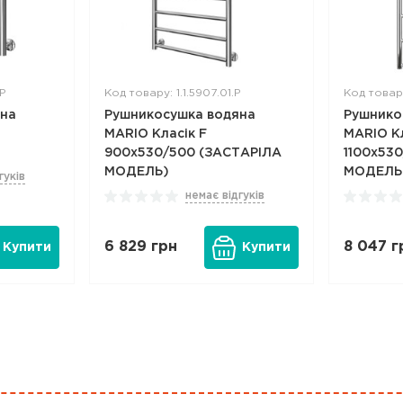
.P
Код товару: 1.1.5907.01.P
Код товару
яна
Рушникосушка водяна
Рушнико
MARIO Класік F
MARIO К
900x530/500 (ЗАСТАРІЛА
1100x53
МОДЕЛЬ)
МОДЕЛЬ
гуків
немає відгуків
6 829
грн
8 047
г
Купити
Купити