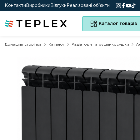
Контакти
Виробники
Відгуки
Реалізовані об'єкти
Каталог товарів
Домашня сторінка
Каталог
Радіатори та рушникосушки
А