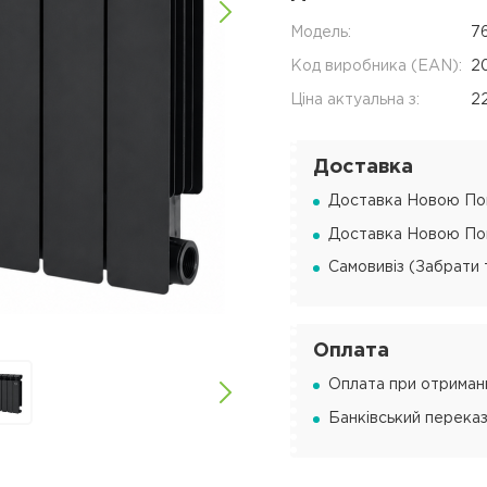
Модель:
7
Код виробника (EAN):
2
Ціна актуальна з:
2
Доставка
Доставка Новою Пош
Доставка Новою Пош
Самовивіз (Забрати 
Оплата
Оплата при отриманн
Банківський переказ