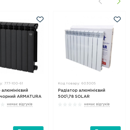
: 777-100-61
Код товару: 603005
 алюмінієвий
Радіатор алюмінієвий
 чорний ARMATURA
500\78 SOLAR
немає відгуків
немає відгуків