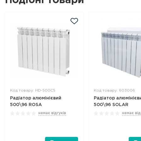
Подібні товари
Код товару: HD-500C5
Код товару: 603006
Радіатор алюмінієвий
Радіатор алюмінієв
500\96 ROSA
500\96 SOLAR
немає відгуків
немає від