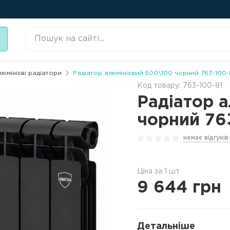
люмінієві радіатори
Радіатор алюмінієвий 500\100 чорний 763-100
Код товару: 763-100-81
Радіатор 
чорний 76
немає відгуків
Ціна за 1 шт
9 644
грн
Детальніше