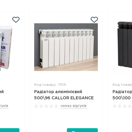
Код товару: 7109
Код товару
ий
Радіатор алюмінієвий
Радіатор
500\96 CALLOR ELEGANCE
500\100
гуків
немає відгуків