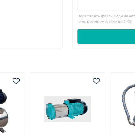
Перетягніть файли сюди чи нати
.png, розміром файлу до 5 МБ