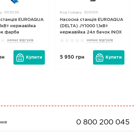
у: 1103036
Код товару: 3010011
 станція EUROAQUA
Насосна станція EUROAQUA
,1кВт нержавійка
(DELTA) JY1000 1,1кВт
ок фарба
нержавійка 24л бачок INOX
немає відгуків
немає відгуків
рн
5 950
грн
Купити
Купити
0 800 200 045
ння