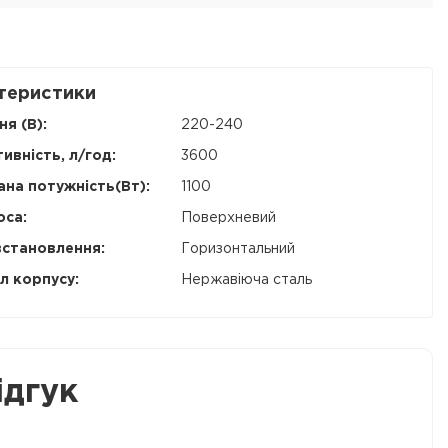
теристики
я (В):
220-240
ивність, л/год:
3600
на потужність(Вт):
1100
оса:
Поверхневий
встановлення:
Горизонтальний
л корпусу:
Нержавіюча сталь
ідгук