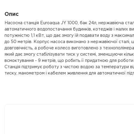
Опис
Насосна станція Euroaqua JY 1000, бак 24л, нержавіюча стал
автоматичного водопостачання будинків, котеджів і малих в
потужністю 1,1 кВт, що дає змогу їй подавати воду з максима
до 50 метрів. Корпус насоса виконано з нержавіючої сталі, щ
довговічність, а робоче колесо виготовлено з технополімера.
який дає змогу стабілізувати тиск у системі, зменшуючи кіль
всмоктування - 9 метрів, що робить її придатною для робот
Станція підтримує роботу з чистою водою за температури в
тиску, манометром і кабелем живлення для автоматичної підт