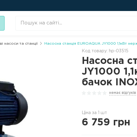
і насоси та станції
Насосна станція EUROAQUA JY1000 1,1кВт нер
Код товару: hp-03515
Насосна с
JY1000 1,
бачок INO
немає відгуків
Ціна за 1 шт
6 759
грн