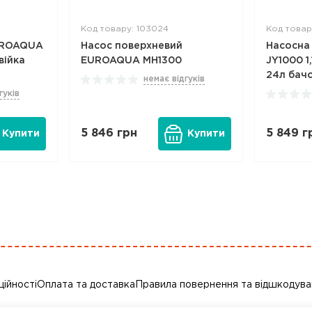
Код товару: 103024
Код товар
EUROAQUA
Насос поверхневий
Насосна
війка
EUROAQUA MH1300
JY1000 1
24л бач
немає відгуків
гуків
5 846
грн
5 849
г
Купити
Купити
ційності
Оплата та доставка
Правила повернення та відшкодува