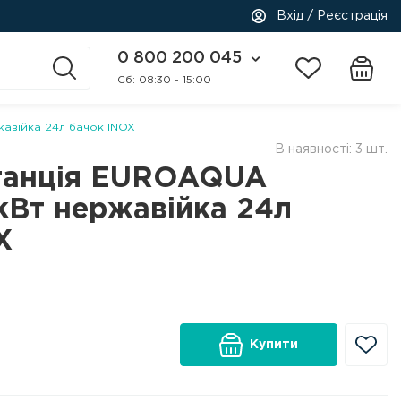
Вхід / Реєстрація
0 800 200 045
Cб: 08:30 - 15:00
жавійка 24л бачок INOX
В наявності: 3 шт.
танція EUROAQUA
1кВт нержавійка 24л
X
Купити