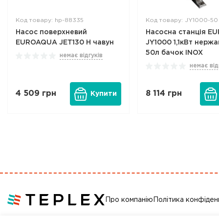
Код товару: hp-88335
Код товару: JY1000-50
Насос поверхневий
Насосна станція 
EUROAQUA JET130 Н чавун
JY1000 1,1кВт нержа
50л бачок INOX
немає відгуків
немає від
4 509
грн
8 114
грн
Купити
Про компанію
Політика конфіден