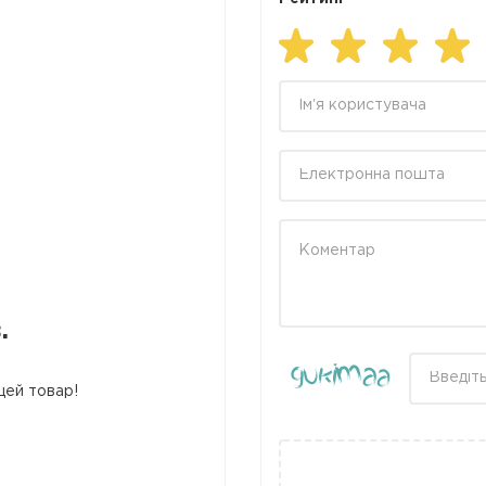
.
цей товар!