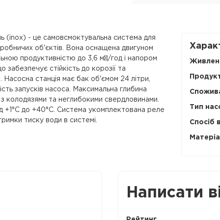
ь (inox) - це самовсмоктувальна система для
Харак
иробничих об'єктів. Вона оснащена двигуном
льною продуктивністю до 3,6 м³/год і напором
Живленн
о забезпечує стійкість до корозії та
Продукт
 Насосна станція має бак об'ємом 24 літри,
кість запусків насоса. Максимальна глибина
Спожива
и з колодязями та неглибокими свердловинами.
Тип нас
ід +1°C до +40°C. Система укомплектована реле
римки тиску води в системі.
Спосіб 
Матеріа
Написати в
Рейтинг