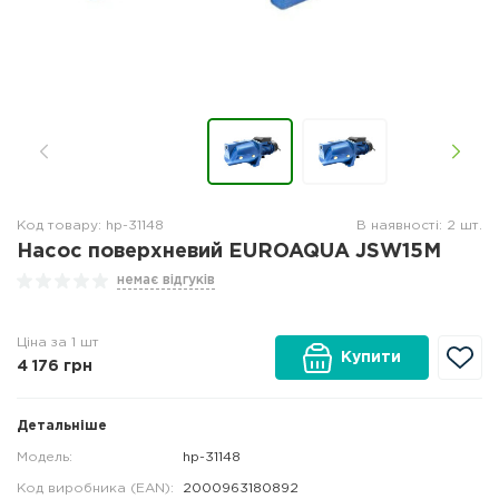
Код товару: hp-31148
В наявності: 2 шт.
Насос поверхневий EUROAQUA JSW15M
немає відгуків
Ціна за 1 шт
Купити
4 176
грн
Детальніше
Модель:
hp-31148
Код виробника (EAN):
2000963180892