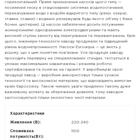
горизонтальний. Пряме призначення насосів цього типу —
посилення тиску в стаціонарних системах водопостачання,
перекачування води з водойм відкритого типу (реки, озера),
ставки, ставки) і водяних резервуарів будь-якого об'єму ( баки,
бочки, цистерни). Ці насоси забезпечені досить потужними
асинхронними однофазними електродвигунами та мають
високий ступінь захисту від перегрівання та перевантажень. Крім
цього, інженери-технологи заводу продумали та підвищений
рівень водонепроникності. Насоси Euroaqua — це якість у
всьому, що з цим поняттям пов'язане. Уся продукція заводу
проходить перевірку на спеціалізованих стендах, тестується в
умовах максимальних навантажень і режимів роботи,
сертифікована та полягає на гарантії. У виробництві своєї
продукції завод — виробник використовує тільки сучасні
технології та високоякісні матеріали, що відповідають вимогам
країн Євросоюзу. Також чимало уваги приділено такому дуже
важливому аспекту як збереження довкілля, тому заводом
застосовуються тільки екологічно чисті матеріали.
Характеристики
Живлення (В):
220-240
Споживана
1100
потужність(Вт):