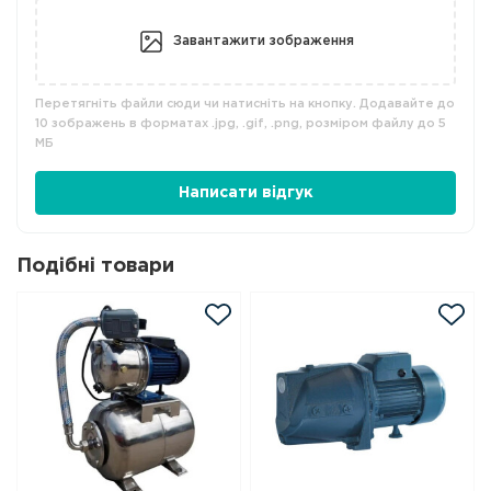
Завантажити зображення
Перетягніть файли сюди чи натисніть на кнопку. Додавайте до
10 зображень в форматах .jpg, .gif, .png, розміром файлу до 5
МБ
Написати відгук
Подібні товари