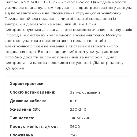
Euroaqua 90 QJD 118 - 0.75 + контрольбокс. Ця модель насоса
укомплектована пультом керування з пристроєм захисту двигуна
від перевантаження на споживання струму (контрольбокс).
Призначений для подавання чистої води зі свердловин із
внутрішнім діаметром не менш ніж 90 мм. Вони
використовуються для загального водопостачання, поливу садів
і городів, у системах крапельного зрошення тощо. Можуть
застосовуватися з використанням механічного або
електронного схем керування в системах автоматичного
подавання води. Вони є гарним вибором у ситуаціях, коли
потрібно досягти високих показників за напором під час
використання насоса невеликої потужності. Діаметр насосу -
3,2 дюйма
Характеристики
Спосіб встановлення:
Занурювальний
Довжина кабелю:
10 м
Живлення (В):
220-240
Тип насоса:
Глибинний
Продуктивність, л/год:
3600
Споживана
750