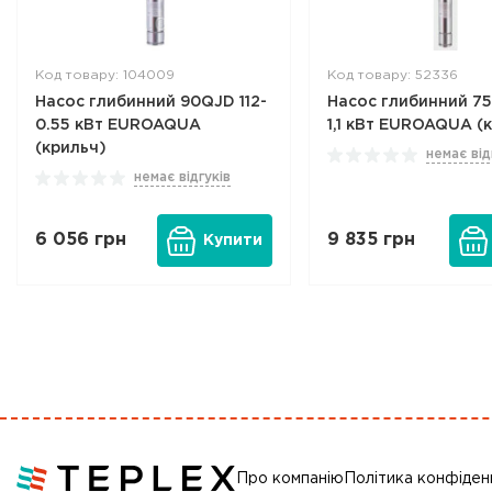
Код товару: 104009
Код товару: 52336
Насос глибинний 90QJD 112-
Насос глибинний 75
0.55 кВт EUROAQUA
1,1 кВт EUROAQUA (
(крильч)
немає від
немає відгуків
6 056
грн
9 835
грн
Купити
Про компанію
Політика конфіден