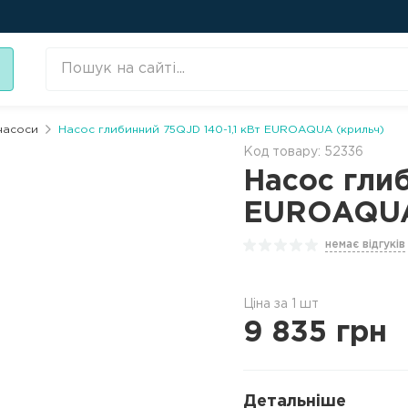
насоси
Насос глибинний 75QJD 140-1,1 кВт EUROAQUA (крильч)
Код товару: 52336
Насос глиб
EUROAQUA
немає відгуків
Ціна за 1 шт
9 835
грн
Детальніше