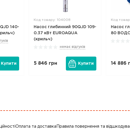
Код товару: 104008
Код товар
QJD 140-
Насос глибинний 90QJD 109-
Насос г
крильч)
0.37 кВт EUROAQUA
80 ВОДО
(крильч)
гуків
немає відгуків
5 846
грн
14 886
г
Купити
Купити
ційності
Оплата та доставка
Правила повернення та відшкодува