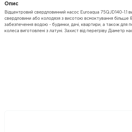
Опис
Відцентровий свердловинний насос Euroaqua 75QJD140-1.1 ви
свердловини або колодязя з висотою всмоктування більше 8
забезпечення водою - будинки, дачі, квартири, а також для 
колеса виготовлені з латуні. Захист від перегріву Діаметр на