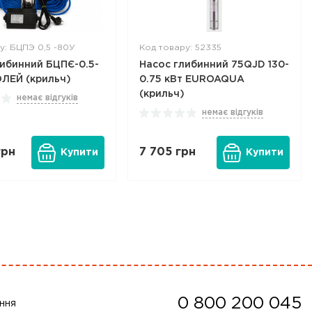
у: БЦПЭ 0,5 -80У
Код товару: 52335
либинний БЦПЄ-0.5-
Насос глибинний 75QJD 130-
ЛЕЙ (крильч)
0.75 кВт EUROAQUA
(крильч)
немає відгуків
немає відгуків
рн
7 705
грн
Купити
Купити
0 800 200 045
ння