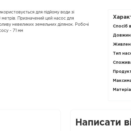
користовується для підйому води зі
Харак
 метрів. Призначений цей насос для
поливу невеликих земельних ділянок. Робочі
Спосіб 
сосу - 71 мм
Довжин
Живленн
Тип нас
Спожива
Продукт
Максима
Матеріа
Написати в