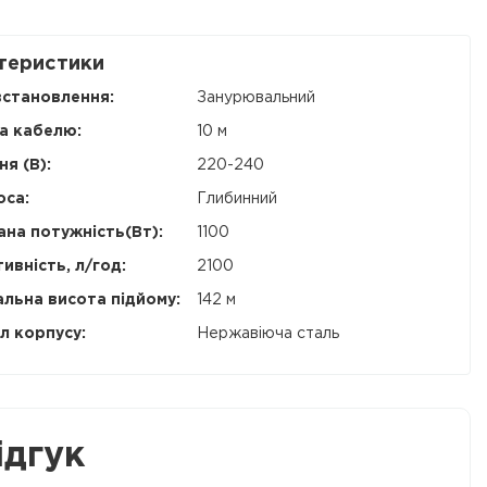
теристики
встановлення:
Занурювальний
а кабелю:
10 м
я (В):
220-240
оса:
Глибинний
на потужність(Вт):
1100
ивність, л/год:
2100
льна висота підйому:
142 м
л корпусу:
Нержавіюча сталь
ідгук