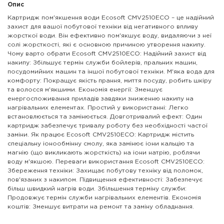
Опис
Картридж пом'якшення води Ecosoft CMV2510ECO – це надійний
захист для вашої побутової техніки від негативного впливу
жорсткої води. Він ефективно пом'якшує воду, видаляючи з неї
солі жорсткості, які є основною причиною утворення накипу.
Чому варто обрати Ecosoft CMV2510ECO: Надійний захист від
накипу: Збільшує термін служби бойлерів, пральних машин,
посудомийних машин та іншої побутової техніки. М'яка вода для
комфорту: Покращує якість прання, миття посуду, робить шкіру
та волосся м'якшими. Економія енергії: Зменшує
енергоспоживання приладів завдяки зниженню накипу на
нагрівальних елементах. Простий у використанні: Легко
встановлюється та замінюється. Довготривалий ефект: Один
картридж забезпечує тривалу роботу без необхідності частої
заміни. Як працює Ecosoft CMV2510ECO: Картридж містить
спеціальну іонообмінну смолу, яка замінює іони кальцію та
магнію (що викликають жорсткість) на іони натрію, роблячи
воду м'якшою. Переваги використання Ecosoft CMV2510ECO:
Збереження техніки: Захищає побутову техніку від поломок,
пов'язаних з накипом. Підвищення ефективності: Забезпечує
більш швидкий нагрів води. Збільшення терміну служби:
Продовжує термін служби нагрівальних елементів. Економія
коштів: Зменшує витрати на ремонт та заміну обладнання.