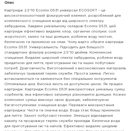
Опис
Картридж 2,5*10 Ecomix D531 універсал ECOSOFT – це
високотехнологічний фільтруючий елемент, розроблений для
комплексного очищення води від широкого спектру
забруднень. Завдяки унікальному складові Ecomix D531, цей
картридж ефективно видаляє хлор, органічні сполуки, солі
жорсткості, залізо та інші домішки, роблячи воду чистою,
безпечною та приємною на смак. Чому варто обрати картридж
Ecomix D531: Універсальність: Підходить для більшості
стандартних фільтрів розміром 2,5*10 дюймів. Комплексне
очищення: Видаляє широкий спектр забруднень, роблячи воду
придатною для пиття, приготування їжі та інших побутових
потреб. Довговічність: Виготовлений з високоякісних матеріалів,
забезпечує тривалий термін служби. Проста заміна: Легко
встановлюється та замінюється без спеціальних інструментів.
Оптимальна ціна: Висока якість за доступною ціною. Як працює
картридж: Картридж Ecomix D531 використовує унікальну суміш
сорбентів, яка ефективно затримує різноманітні домішки. Кожен
компонент суміші виконує свою функцію, забезпечуючи
багатоступеневе очищення води. Переваги використання
картриджа: Чиста та смачна вода: Вода стає більш приємною
для пиття. Захист побутової техніки: Зменшує відкладення
накипу та продовжує термін служби приладів. Безпечна вода
для приготування їжі та напоїв: Ефективно видаляє шкідливі