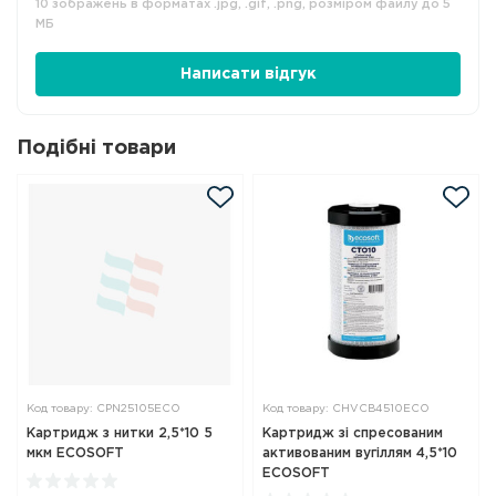
10 зображень в форматах .jpg, .gif, .png, розміром файлу до 5
МБ
Написати відгук
Подібні товари
Код товару: CPN25105ECO
Код товару: CHVCB4510ECO
Картридж з нитки 2,5*10 5
Картридж зі спресованим
мкм ECOSOFT
активованим вугіллям 4,5*10
ECOSOFT