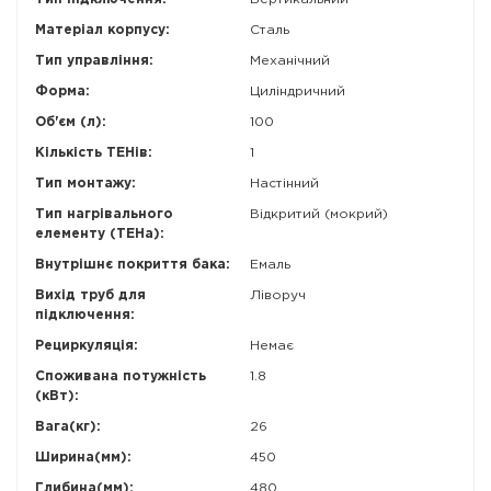
Матеріал корпусу:
Сталь
Тип управління:
Механічний
Форма:
Циліндричний
Об'єм (л):
100
Кількість ТЕНів:
1
Тип монтажу:
Настінний
Тип нагрівального
Відкритий (мокрий)
елементу (ТЕНа):
Внутрішнє покриття бака:
Емаль
Вихід труб для
Ліворуч
підключення:
Рециркуляція:
Немає
Споживана потужність
1.8
(кВт):
Вага(кг):
26
Ширина(мм):
450
Глибина(мм):
480