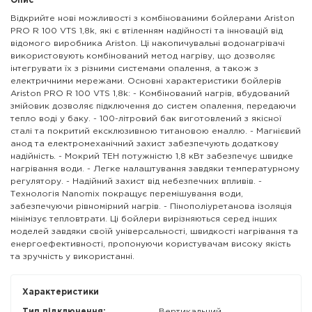
Опис
Відкрийте нові можливості з комбінованими бойлерами Ariston
PRO R 100 VTS 1,8k, які є втіленням надійності та інновацій від
відомого виробника Ariston. Ці накопичувальні водонагрівачі
використовують комбінований метод нагріву, що дозволяє
інтегрувати їх з різними системами опалення, а також з
електричними мережами. Основні характеристики бойлерів
Ariston PRO R 100 VTS 1,8k: - Комбінований нагрів, вбудований
змійовик дозволяє підключення до систем опалення, передаючи
тепло воді у баку. - 100-літровий бак виготовлений з якісної
сталі та покритий ексклюзивною титановою емаллю. - Магнієвий
анод та електромеханічний захист забезпечують додаткову
надійність. - Мокрий ТЕН потужністю 1,8 кВт забезпечує швидке
нагрівання води. - Легке налаштування завдяки температурному
регулятору. - Надійний захист від небезпечних впливів. -
Технологія Nanomix покращує перемішування води,
забезпечуючи рівномірний нагрів. - Пінополіуретанова ізоляція
мінімізує тепловтрати. Ці бойлери вирізняються серед інших
моделей завдяки своїй універсальності, швидкості нагрівання та
енергоефективності, пропонуючи користувачам високу якість
та зручність у використанні.
Характеристики
Тип підключення:
Вертикальний