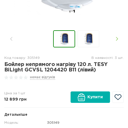
Код товару: 305149
В наявності: 3 шт.
Бойлер непрямого нагріву 120 л. TESY
BiLight GCVSL 1204420 B11 (лівий)
немає відгуків
Ціна за 1 шт
Купити
12 899
грн
Детальніше
Модель:
305149