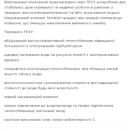
Вертикальні електричні водонагрівачі серії TESY розроблені для
стабільної, довготривалої та надійної роботи в районах з
твердою, високомінералізованою та/або агресивною водою.
Нагрівальний елемент Steatite працює при низькій температурі
поверхні, що зменшує накопичення вапняного накипу.
Переваги TESY:
вбудований високоефективний теплообмінник підвищеної
потужності з інтегрованим турбулятором;
швидке нагрівання води за рахунок енергії з альтернативних
джерел;
специфічна конструкція теплообмінника, яка збільшує нагрів
всього обсягу води;
високотехнологічне склокерамічне покриття для підвищеної
стійкості до води будь-якої жорсткості;
мідний нагрівальний елемент;
нижнє підключення до водопроводу та праве підключення
теплообмінника; магнієвий анод;
настінне виконання; клас енергоефективності C.