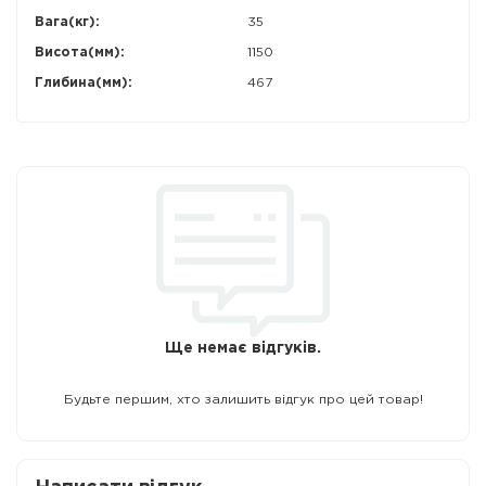
Вага(кг):
35
Висота(мм):
1150
Глибина(мм):
467
Ще немає відгуків.
Будьте першим, хто залишить відгук про цей товар!