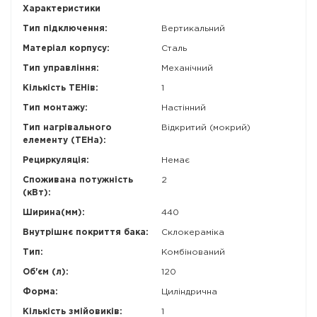
Характеристики
Тип підключення:
Вертикальний
Матеріал корпусу:
Сталь
Тип управління:
Механічний
Кількість ТЕНів:
1
Тип монтажу:
Настінний
Тип нагрівального
Відкритий (мокрий)
елементу (ТЕНа):
Рециркуляція:
Немає
Споживана потужність
2
(кВт):
Ширина(мм):
440
Внутрішнє покриття бака:
Склокераміка
Тип:
Комбінований
Об'єм (л):
120
Форма:
Циліндрична
Кількість змійовиків:
1