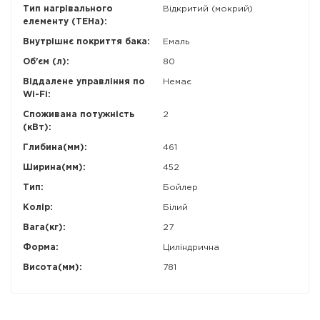
Тип нагрівального
Відкритий (мокрий)
елементу (ТЕНа):
Внутрішнє покриття бака:
Емаль
Об'єм (л):
80
Віддалене управління по
Немає
Wi-Fi:
Споживана потужність
2
(кВт):
Глибина(мм):
461
Ширина(мм):
452
Тип:
Бойлер
Колір:
Білий
Вага(кг):
27
Форма:
Циліндрична
Висота(мм):
781