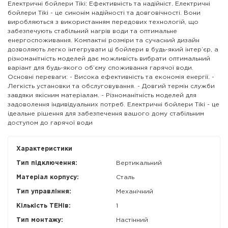
Електричні бойлери Tiki: Ефективність та надійніст. Електричні
бойлери Tiki - це синонім надійності та довговічності. Вони
виробляються з використанням передових технологій, що
забезпечують стабільний нагрів води та оптимальне
енергоспоживання. Компактні розміри та сучасний дизайн
дозволяють легко інтегрувати ці бойлери в будь-який інтер’єр, а
різноманітність моделей дає можливість вибрати оптимальний
варіант для будь-якого об’єму споживання гарячої води.
Основні переваги: - Висока ефективність та економія енергії. -
Легкість установки та обслуговування. - Довгий термін служби
завдяки якісним матеріалам. - Різноманітність моделей для
задоволення індивідуальних потреб. Електричні бойлери Tiki - це
ідеальне рішення для забезпечення вашого дому стабільним
доступом до гарячої води
Характеристики
Тип підключення:
Вертикальний
Матеріал корпусу:
Сталь
Тип управління:
Механічний
Кількість ТЕНів:
1
Тип монтажу:
Настінний