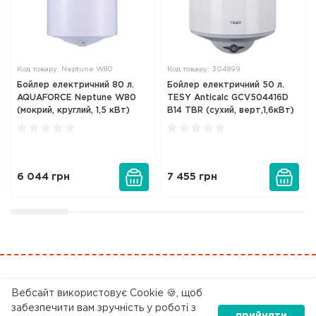
Код товару: Neptune W80
Код товару: 304899
Бойлер електричний 80 л.
Бойлер електричний 50 л.
AQUAFORCE Neptune W80
TESY Anticalc GCV504416D
(мокрий, круглий, 1,5 кВт)
B14 TBR (сухий, верт,1,6кВт)
6 044
грн
7 455
грн
0 800 200 045
Вебсайт використовує Cookie 🍪, щоб
забезпечити вам зручність у роботі з