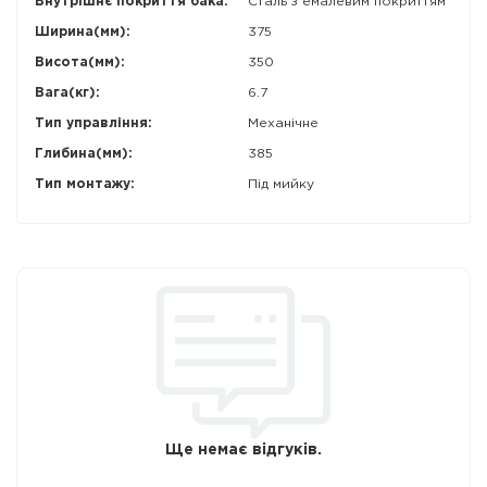
Внутрішнє покриття бака:
Сталь з емалевим покриттям
Ширина(мм):
375
Висота(мм):
350
Вага(кг):
6.7
Тип управління:
Механічне
Глибина(мм):
385
Тип монтажу:
Під мийку
Ще немає відгуків.