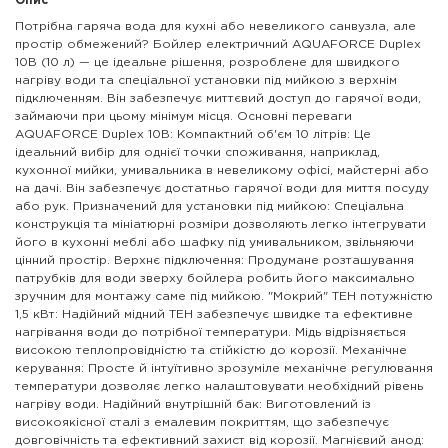
Опис
Потрібна гаряча вода для кухні або невеликого санвузла, але
простір обмежений? Бойлер електричний AQUAFORCE Duplex
10B (10 л) — це ідеальне рішення, розроблене для швидкого
нагріву води та спеціальної установки під мийкою з верхнім
підключенням. Він забезпечує миттєвий доступ до гарячої води,
займаючи при цьому мінімум місця. Основні переваги
AQUAFORCE Duplex 10B: Компактний об'єм 10 літрів: Це
ідеальний вибір для однієї точки споживання, наприклад,
кухонної мийки, умивальника в невеликому офісі, майстерні або
на дачі. Він забезпечує достатньо гарячої води для миття посуду
або рук. Призначений для установки під мийкою: Спеціальна
конструкція та мініатюрні розміри дозволяють легко інтегрувати
його в кухонні меблі або шафку під умивальником, звільняючи
цінний простір. Верхнє підключення: Продумане розташування
патрубків для води зверху бойлера робить його максимально
зручним для монтажу саме під мийкою. "Мокрий" ТЕН потужністю
1,5 кВт: Надійний мідний ТЕН забезпечує швидке та ефективне
нагрівання води до потрібної температури. Мідь відрізняється
високою теплопровідністю та стійкістю до корозії. Механічне
керування: Просте й інтуїтивно зрозуміле механічне регулювання
температури дозволяє легко налаштовувати необхідний рівень
нагріву води. Надійний внутрішній бак: Виготовлений із
високоякісної сталі з емалевим покриттям, що забезпечує
довговічність та ефективний захист від корозії. Магнієвий анод: