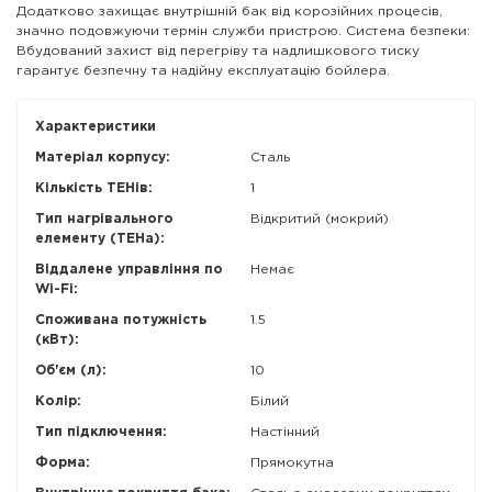
Додатково захищає внутрішній бак від корозійних процесів,
значно подовжуючи термін служби пристрою. Система безпеки:
Вбудований захист від перегріву та надлишкового тиску
гарантує безпечну та надійну експлуатацію бойлера.
Характеристики
Матеріал корпусу:
Сталь
Кількість ТЕНів:
1
Тип нагрівального
Відкритий (мокрий)
елементу (ТЕНа):
Віддалене управління по
Немає
Wi-Fi:
Споживана потужність
1.5
(кВт):
Об'єм (л):
10
Колір:
Білий
Тип підключення:
Настінний
Форма:
Прямокутна