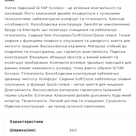
Опис
Унітаз підвісний Q-TAP Scorpio – це втілення елегантності та
інновацій. Його класичний дизайн поєднується з сучасними
технологіями, забезпечуючи комфорт та гігієнічність. Ключові
особливості: Безободкова конструкція: Запобігає накопиченню
бруду та бактерій, що полегшує очищення та забезпечує
гігієнічність. Сидіння Slim Duroplast/SoftClose/Quick relase: Тонке
сидіння з функціями плавного опускання та швидкого зняття для
легкого чищення. Високоякісна кераміка: Матеріал стійкий до
подряпин та пошкоджень, що гарантує довговічність. Підвісна
конструкція: Візуально збільшує простір у ванній кімнаті та
полегшує прибирання. Компактні розміри: Ідеально підходить для
ванних кімнат невеликого розміру. Чому варто обрати Q-TAP
Scorpio: Гігієнічність: Безободкова конструкція забезпечує
ідеальну чистоту. Комфорт: Сидіння SoftClose забезпечує плавне
опускання, а функція Quick relase - легке зняття для чищення.
Довговічність: Високоякісні матеріали гарантують тривалий
термін служби. Естетика: Класичний дизайн доповнить будь-який
інтер'єр. Практичність: Легкий догляд та очищення. Сучасність:
Підвісна конструкція – це тренд сучасної сантехніки.
Характеристики
Ширина(мм):
360