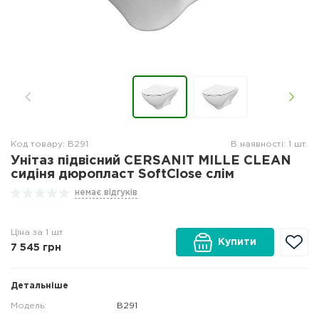
Код товару: В291
В наявності: 1 шт.
Унітаз підвісний CERSANIT MILLE CLEAN
сидіня дюропласт SoftClose слім
немає відгуків
Ціна за 1 шт
Купити
7 545
грн
Детальніше
Модель:
В291