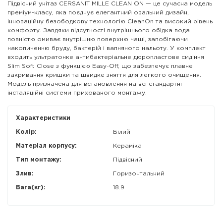
Підвісний унітаз CERSANIT MILLE CLEAN ON — це сучасна модель
преміум-класу, яка поєднує елегантний овальний дизайн,
інноваційну безободкову технологію CleanOn та високий рівень
комфорту. Завдяки відсутності внутрішнього обідка вода
повністю омиває внутрішню поверхню чаші, запобігаючи
накопиченню бруду, бактерій і вапняного нальоту. У комплект
входить ультратонке антибактеріальне дюропластове сидіння
Slim Soft Close з функцією Easy-Off, що забезпечує плавне
закривання кришки та швидке зняття для легкого очищення.
Модель призначена для встановлення на всі стандартні
інсталяційні системи прихованого монтажу.
Характеристики
Колір:
Білий
Матеріал корпусу:
Кераміка
Тип монтажу:
Підвісний
Злив:
Горизонтальний
Вага(кг):
18.9