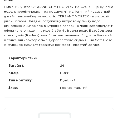
Опис
Підвісний унітаз CERSANIT CITY PRO VORTEX C200 — це сучасна
модель преміум-класу, яка поєднує мінімалістичний квадратний
дизайн, інноваційну технологію CERSANIT VORTEX та високий
рівень гігієни. Завдяки потужному вихровому змиву вода
рівномірно омиває всю внутрішню поверхню чаші, забезпечуючи
ефективне очищення лише 2 або 4 літрами води. Безободкова
конструкція (Rimless) запобігає накопиченню бруду та бактерій,
а тонке антибактеріальне дюропластове сидіння Slim Soft Close
із функцією Easy-Off гарантує комфорт і простий догляд.
Характеристики
Вага(кг):
26
Колір:
Білий
Тип монтажу:
Підвісний
Злив:
Горизонтальний