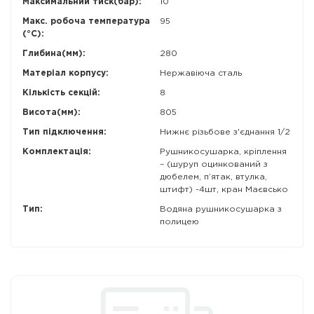
Максимальний тиск(бар):
10
Макс. робоча температура
95
(°C):
Глибина(мм):
280
Матеріал корпусу:
Нержавіюча сталь
Кількість секцій:
8
Висота(мм):
805
Тип підключення:
Нижнє різьбове з'єднання 1/2
Комплектація:
Рушникосушарка, кріплення
– (шуруп оцинкований з
дюбелем, п’ятак, втулка,
штифт) -4шт, кран Маєвсько
Тип:
Водяна рушникосушарка з
полицею