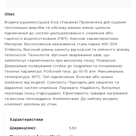
Опис
Водяна рушникосушка Evia (Україна) Призначена для сушіння
текстильних виробів та обігріву ванних кімнат шляхом
підключення до систем централізованого опалення або
гарячого водопостачання (ГВП). Ключові характеристики:
Матеріал: Високоякісна нержавіюча сталь марки AISI 304.
Стійкість: Високий рівень захисту від корозії та хімічного впливу
теплоносія. Технологія: Аргонне зварювання швів, що
забезпечує герметичність при високому тиску. Поверхня:
Дзеркальне полірування (стійке до подряпин та потьмяніння).
Технічні параметри: Робочий тиск: до 10-15 атм. Максимальна
температура: 95°C. Тип підключення: Бокове або нижнє
(залежно від моделі). Сумісність: Підходить для закритих та
відкритих систем опалення. Переваги: Надійність: Витримує
перепади тиску (гідроудари). Ефективність: Швидке нагрівання
та висока тепловіддача. Комплектація: До набору входить
комплект кріплень до стіни.
Характеристики
Ширина(мм):
530