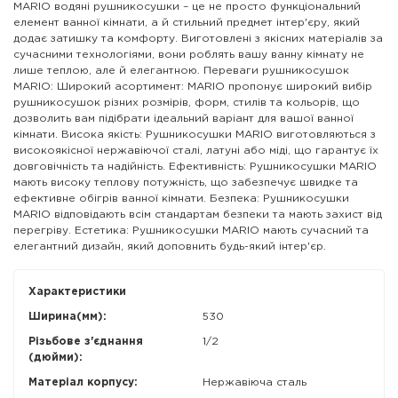
MARIO водяні рушникосушки – це не просто функціональний
елемент ванної кімнати, а й стильний предмет інтер'єру, який
додає затишку та комфорту. Виготовлені з якісних матеріалів за
сучасними технологіями, вони роблять вашу ванну кімнату не
лише теплою, але й елегантною. Переваги рушникосушок
MARIO: Широкий асортимент: MARIO пропонує широкий вибір
рушникосушок різних розмірів, форм, стилів та кольорів, що
дозволить вам підібрати ідеальний варіант для вашої ванної
кімнати. Висока якість: Рушникосушки MARIO виготовляються з
високоякісної нержавіючої сталі, латуні або міді, що гарантує їх
довговічність та надійність. Ефективність: Рушникосушки MARIO
мають високу теплову потужність, що забезпечує швидке та
ефективне обігрів ванної кімнати. Безпека: Рушникосушки
MARIO відповідають всім стандартам безпеки та мають захист від
перегріву. Естетика: Рушникосушки MARIO мають сучасний та
елегантний дизайн, який доповнить будь-який інтер'єр.
Характеристики
Ширина(мм):
530
Різьбове з'єднання
1/2
(дюйми):
Матеріал корпусу:
Нержавіюча сталь