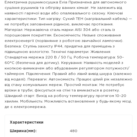
Електрична рушникосушка Evia Призначена для автономного
сушіння рушників та обігріву ванних кімнат. Не залежить від
наявності гарячої води або опалювального сезону. Ключові
характеристики: Тип нагріву: Сухий ТЕН (нагрівальний кабель) —
не потребує заповнення рідиною, виключає протікання.
Матеріал: Нержавіюча сталь марки AISI 304 або сталь із
порошковим покриттям. Економічність: Низьке споживання
електроенергії (порівнянне з роботою звичайної лампочки).
Безпека: Ступінь захисту IP44, придатна для приміщень з
підвищеною вологістю. Технічні параметри: Живлення:
Стандартна мережа 220 В / 50 Гц. Робоча температура: 50–
60°C (безпечна для дотику). Керування: Наявність моделей з
кнопкою-вимикачем або вбудованим регулятором потужності/
таймером. Підключення: Правий або лівий вивід шнура (залежно
від моделі). Переваги: Автономність: Працює цілий рік незалежно
від стану комунальних мереж. Простий монтаж: Не потребує
врізки в труби; фіксується на стіні та вмикається в розетку.
Швидкий старт: Вихід на робочу температуру протягом 10–20
хвилин. Мобільність: Можливість встановлення у будь-якому місці,
де є електромережа.
Характеристики
Ширина(мм):
480