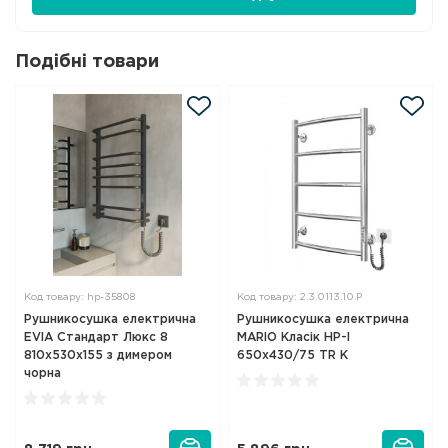
Подібні товари
Код товару: hp-35808
Код товару: 2.3.0113.10.P
Рушникосушка електрична
Рушникосушка електрична
EVIA Стандарт Люкс 8
MARIO Класік НР-I
810х530х155 з димером
650х430/75 TR К
чорна