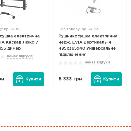
у: hp-34965
Код товару: hp-34969
сушка електрична
Рушникосушка електрична
IA Каскад Люкс-7
нерж. EVIA Вертикаль-4
155 димер
495х395х40 Універсальне
підключення
немає відгуків
немає відгуків
рн
6 333
грн
Купити
Купити