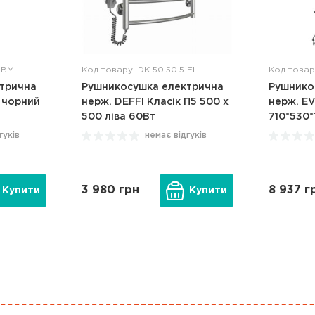
6.BM
Код товару: DK 50.50.5 EL
Код товар
трична
Рушникосушка електрична
Рушнико
 чорний
нерж. DEFFI Класік П5 500 х
нерж. EV
500 ліва 60Вт
710*530*
гуків
немає відгуків
3 980
грн
8 937
г
Купити
Купити