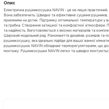
Опис
Електрична рушникосушка NAVIN - це не лише практичний, а
Вона забезпечить: Швидке та ефективне сушіння рушників, 
приємними на дотик. Підтримку оптимальної температури у ван
та грибка. Створення затишної та комфортної атмосфери. 
та надійність. Виготовляються з якісних матеріалів та компле
Широкий модельний ряд. Різноманіття дизайнів, розмірів та 
рушникосушку, яка ідеально підійде для вашої ванної кімнати.
рушникосушок NAVIN обладнані терморегуляторами, що до
монтажу. Рушникосушки NAVIN легко та швидко монтуються 