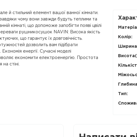
ле й стильний елемент вашої ванної кімнати.
Харак
завдяки чому вони завжди будуть теплими та
ній кімнаті, що допоможе запобігти появі цвілі
Матеріа
Переваги рушникосушок NAVIN: Висока якість
Колір:
ктуючих, що гарантує їх довговічність.
потужностей дозволить вам підібрати
Ширина
 Економія енергії. Сучасні моделі
Висота(
зволяє економити електроенергію. Простота
на стіні.
Кількіст
Міжосьо
Глибина
Тип:
Спожива