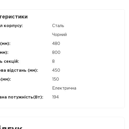
теристики
л корпусу:
Сталь
Чорний
(мм):
480
мм):
800
ь секцій:
8
ва відстань (мм):
450
(мм):
150
Електрична
на потужність(Вт):
194