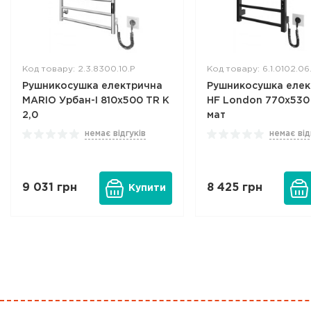
Код товару: 2.3.8300.10.P
Код товару: 6.1.0102.0
Рушникосушка електрична
Рушникосушка елек
MARIO Урбан-I 810x500 TR K
HF London 770x530
2,0
мат
немає відгуків
немає від
9 031
грн
8 425
грн
Купити