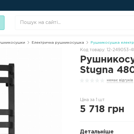
ушникосушки
Електрична рушникосушка
Рушникосушка електри
Код товару: 12-249053-
Рушникосу
Stugna 48
немає відгуків
Ціна за 1 шт
5 718
грн
Детальніше