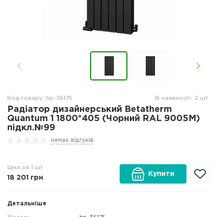
Код товару: hp-36175
В наявності: 2 шт.
Радіатор дизайнерський Betatherm
Quantum 1 1800*405 (Чорний RAL 9005M)
підкл.№99
немає відгуків
Ціна за 1 шт
Купити
18 201
грн
Детальніше