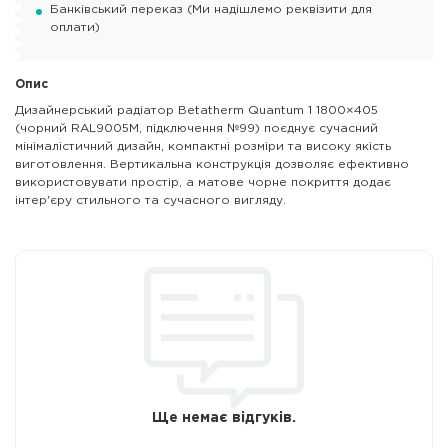
Банківський переказ (Ми надішлемо реквізити для
оплати)
Опис
Дизайнерський радіатор Betatherm Quantum 1 1800×405
(чорний RAL9005M, підключення №99) поєднує сучасний
мінімалістичний дизайн, компактні розміри та високу якість
виготовлення. Вертикальна конструкція дозволяє ефективно
використовувати простір, а матове чорне покриття додає
інтер'єру стильного та сучасного вигляду.
Ще немає відгуків.