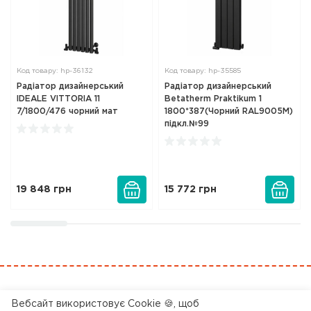
Код товару: hp-36132
Код товару: hp-35585
Радіатор дизайнерський
Радіатор дизайнерський
IDEALE VITTORIA 11
Betatherm Praktikum 1
7/1800/476 чорний мат
1800*387(Чорний RAL9005М)
підкл.№99
19 848
грн
15 772
грн
0 800 200 045
Вебсайт використовує Cookie 🍪, щоб