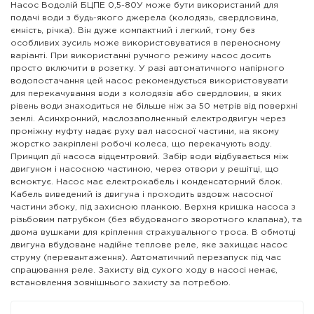
Насос Водолій БЦПЕ 0,5-80У може бути використаний для
подачі води з будь-якого джерела (колодязь, свердловина,
ємність, річка). Він дуже компактний і легкий, тому без
особливих зусиль може використовуватися в переносному
варіанті. При використанні ручного режиму насос досить
просто включити в розетку. У разі автоматичного напірного
водопостачання цей насос рекомендується використовувати
для перекачування води з колодязів або свердловин, в яких
рівень води знаходиться не більше ніж за 50 метрів від поверхні
землі. Асинхронний, маслозаполненный електродвигун через
проміжну муфту надає руху вал насосної частини, на якому
жорстко закріплені робочі колеса, що перекачують воду.
Принцип дії насоса відцентровий. Забір води відбувається між
двигуном і насосною частиною, через отвори у решітці, що
всмоктує. Насос має електрокабель і конденсаторний блок.
Кабель виведений із двигуна і проходить вздовж насосної
частини збоку, під захисною планкою. Верхня кришка насоса з
різьбовим патрубком (без вбудованого зворотного клапана), та
двома вушками для кріплення страхувального троса. В обмотці
двигуна вбудоване надійне теплове реле, яке захищає насос
струму (перевантаження). Автоматичний перезапуск під час
спрацювання реле. Захисту від сухого ходу в насосі немає,
встановлення зовнішнього захисту за потребою.