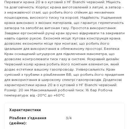
Переваги крана 20 в-з кутовий з НГ Bianchi червоний: Міцність
та довговічність: Корпус крана виготовлений з латуні, а затвор -
з нержавіючої сталі, що робить його стійким до механічних
пошкоджень, високого тиску та корозії. Надійність: Ущільнення
крана виконано з якісних матеріалів, що гарантує герметичність
затвора та запобігає витокам газу. Простота використання:
Завдяки ергономічній ручці кран зручно відкривати та закривати
навіть однією рукою. Економія місця: Кутова конструкція крана
дозволяє економити місце при монтажі, що робить його
ідеальним для використання в обмеженому просторі. Безпека:
Кран оснащений штуцером для підключення манометра, що
дозволяє контролювати тиск газу в системі. Яскравий дизайн:
Червоний колір крана робить його помітним елементом, який
додає естетики вашому газопроводу. Універсальність: Кран
сумісний з трубами з різьбленням ВВ, що робить його придатним
для використання в широкому спектрі газопроводів. Додаткові
характеристики крана 20 в-з кутовий з НГ Bianchi червоний:
Розмір: 20 мм Максимальний робочий тиск: 16 бар Робоча
температура: від -20°C до +60°C
Характеристики
Різьбове з'єднання
3/4
(дюйми):