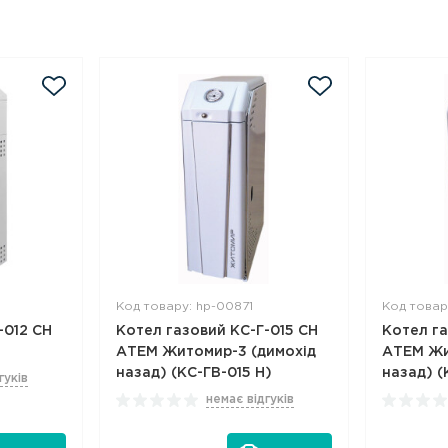
Код товару: hp-00871
Код товар
-012 СН
Котел газовий КС-Г-015 СН
Котел г
АТЕМ Житомир-3 (димохід
АТЕМ Жи
назад) (КС-ГВ-015 Н)
назад) (
гуків
немає відгуків