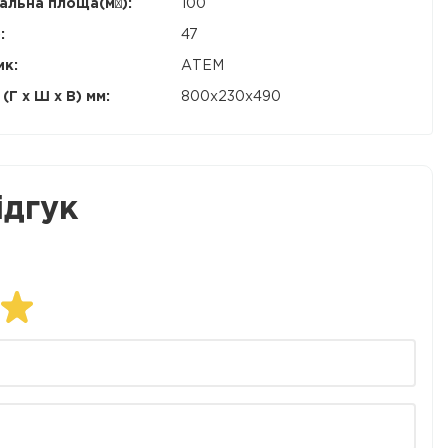
льна площа(м²):
100
:
47
ик:
АТЕМ
(Г x Ш x В) мм:
800х230х490
ідгук