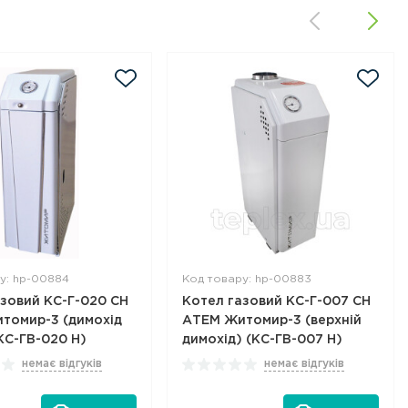
у: hp-00884
Код товару: hp-00883
азовий КС-Г-020 СН
Котел газовий КС-Г-007 СН
томир-3 (димохід
АТЕМ Житомир-3 (верхній
КС-ГВ-020 Н)
димохід) (КС-ГВ-007 Н)
немає відгуків
немає відгуків