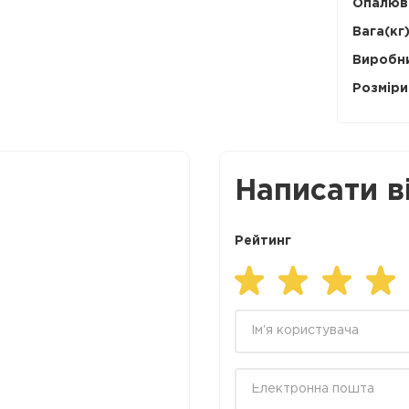
Опалюва
Вага(кг)
Виробн
Розміри 
Написати в
Рейтинг