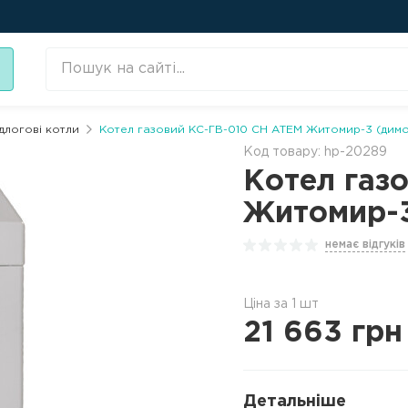
ідлогові котли
Котел газовий КС-ГВ-010 СН АТЕМ Житомир-3 (димо
Код товару: hp-20289
Котел газ
Житомир-3
немає відгуків
Ціна за 1 шт
21 663
грн
Детальніше