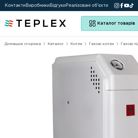
Контакти
Виробники
Відгуки
Реалізовані об'єкти
Каталог товарів
Домашня сторінка
Каталог
Котли
Газові котли
Газові п