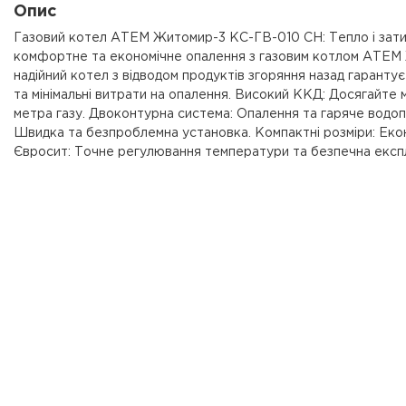
Опис
Газовий котел АТЕМ Житомир-3 КС-ГВ-010 СН: Тепло і зат
комфортне та економічне опалення з газовим котлом АТЕМ 
надійний котел з відводом продуктів згоряння назад гаранту
та мінімальні витрати на опалення. Високий ККД: Досягайте м
метра газу. Двоконтурна система: Опалення та гаряче водоп
Швидка та безпроблемна установка. Компактні розміри: Екон
Євросит: Точне регулювання температури та безпечна експл