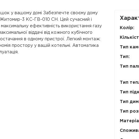
ишок у вашому домі Забезпечте своєму дому
Харак
Житомир-3 КС-ГВ-010 СН. Цей сучасний і
є максимальну ефективність використання газу
Колір:
аксимальної віддачі від кожного кубічного
Кількіст
остачання в одному пристрої. Легкий монтаж:
омія простору у вашій котельні. Автоматика
Тип кам
уатація.
Тип:
Тип пал
Тип теп
Тип під
Тип дим
Тип роз
Матеріа
Спожива