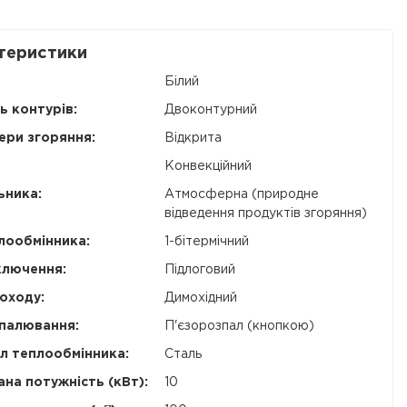
теристики
Білий
ь контурів:
Двоконтурний
ери згоряння:
Відкрита
Конвекційний
ьника:
Атмосферна (природне
відведення продуктів згоряння)
лообмінника:
1-бітермічний
ключення:
Підлоговий
оходу:
Димохідний
палювання:
П'єзорозпал (кнопкою)
л теплообмінника:
Сталь
на потужність (кВт):
10