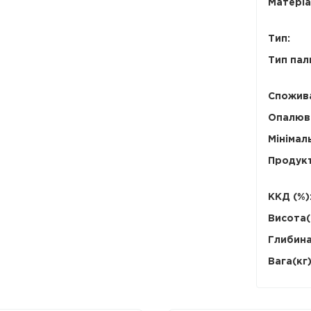
Матеріа
Тип:
Тип пал
Спожива
Опалюва
Мінімаль
Продукт
ККД (%)
Висота(
Глибина
Вага(кг)