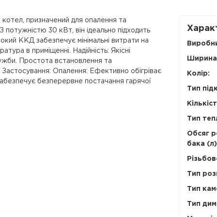
й котел, призначений для опалення та
Харак
 потужністю 30 кВт, він ідеально підходить
сокий ККД забезпечує мінімальні витрати на
Виробн
тура в приміщенні. Надійність: Якісні
Ширина
лужби. Простота встановлення та
. Застосування: Опалення: Ефективно обігріває
Колір:
Забезпечує безперервне постачання гарячої
Тип під
Кількіст
Тип теп
Обсяг 
бака (л)
Різьбов
Тип роз
Тип кам
Тип дим