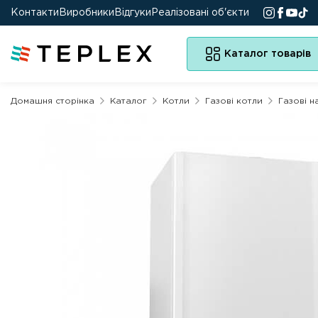
Контакти
Виробники
Відгуки
Реалізовані об'єкти
Каталог товарів
Домашня сторінка
Каталог
Котли
Газові котли
Газові н