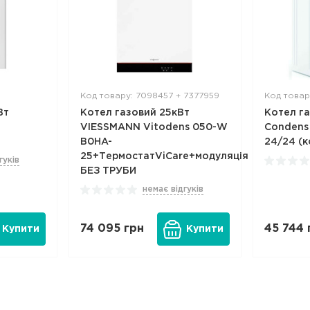
Код товару: 7098457 + 7377959
Код товар
Вт
Котел газовий 25кВт
Котел г
VIESSMANN Vitodens 050-W
Condens
B0HA-
24/24 (
25+ТермостатViCare+модуляція
гуків
БЕЗ ТРУБИ
немає відгуків
74 095
грн
45 744
Купити
Купити