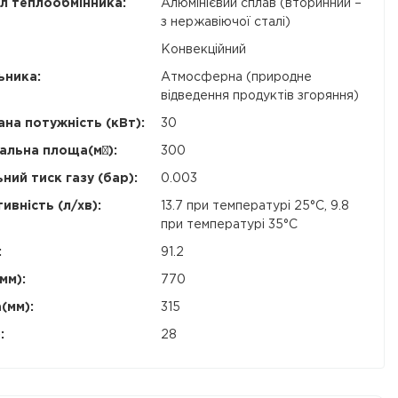
л теплообмінника:
Алюмінієвий сплав (вторинний –
з нержавіючої сталі)
Конвекційний
ьника:
Атмосферна (природне
відведення продуктів згоряння)
на потужність (кВт):
30
льна площа(м²):
300
ний тиск газу (бар):
0.003
ивність (л/хв):
13.7 при температурі 25°C, 9.8
при температурі 35°C
:
91.2
мм):
770
(мм):
315
:
28