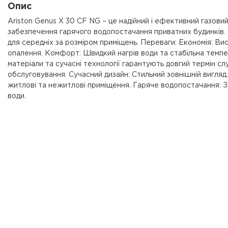
Опис
Ariston Genus X 30 CF NG – це надійний і ефективний газови
забезпечення гарячого водопостачання приватних будинків. З
для середніх за розміром приміщень. Переваги: Економія: Ви
опалення. Комфорт: Швидкий нагрів води та стабільна темпера
матеріали та сучасні технології гарантують довгий термін с
обслуговування. Сучасний дизайн: Стильний зовнішній вигляд
житлові та нежитлові приміщення. Гаряче водопостачання: 
води.