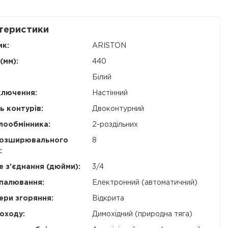
теристики
ик:
ARISTON
(мм):
440
Білий
ключення:
Настінний
ь контурів:
Двоконтурний
лообмінника:
2-роздільних
розширювального
8
:
е з'єднання (дюйми):
3/4
палювання:
Електронний (автоматичний)
ери згоряння:
Відкрита
оходу:
Димохідний (природна тяга)