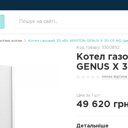
астінні котли
Котел газовий 30 кВт ARISTON GENUS X 30 CF NG (ди
Код товару: 3300852
Котел газ
GENUS X 3
немає відгуків
Ціна за 1 шт
49 620
гр
Детальніше