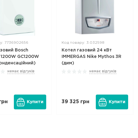
у: 7736902656
Код товару: 3.032598
азовий Bosch
Котел газовий 24 кВт
 1200W GC1200W
IMMERGAS Nike Mythos 3R
конденсаційний)
(дим)
немає відгуків
немає відгуків
грн
39 325
грн
Купити
Купити