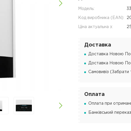
Модель:
3
Код виробника (EAN):
2
Ціна актуальна з:
2
Доставка
Доставка Новою Пош
Доставка Новою Пош
Самовивіз (Забрати 
Оплата
Оплата при отриманн
Банківський переказ