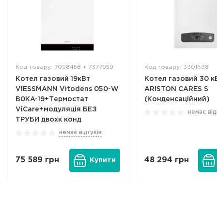
Код товару: 7098458 + 7377959
Код товару: 3301638
Котел газовий 19кВт
Котел газовий 30 к
VIESSMANN Vitodens 050-W
ARISTON CARES S
B0KA-19+Термостат
(Конденсаційний)
ViCare+модуляція БЕЗ
немає від
ТРУБИ двохк конд
немає відгуків
75 589
грн
48 294
грн
Купити