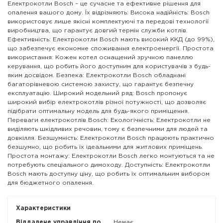
Електрокотли Bosch – це сучасне та ефективне рішення для
опалення вашого дому. Їх відрізняють: Висока надійність: Bosch
використовує лише якісні комплектуючі та передові технології
виробництва, що гарантує довгий термін служби котлів.
Ефективність: Електрокотли Bosch мають високий ККД (до 99%),
що забезпечує економне споживання електроенергії. Простота
використання: Кожен котел оснащений зручною панеллю
керування, що робить його доступним для користувачів з будь-
яким досвідом. Безпека: Електрокотли Bosch обладнані
багаторівневою системою захисту, що гарантує безпечну
експлуатацію. Широкий модельний ряд: Bosch пропонує
широкий вибір електрокотлів різної потужності, що дозволяє
підібрати оптимальну модель для будь-якого приміщення.
Переваги електрокотлів Bosch: Екологічність: Електрокотли не
виділяють шкідливих речовин, тому є безпечними для людей та
довкілля. Безшумність: Електрокотли Bosch працюють практично
безшумно, що робить їх ідеальними для житлових приміщень.
Простота монтажу: Електрокотли Bosch легко монтуються та не
потребують спеціального димоходу. Доступність: Електрокотли
Bosch мають доступну ціну, що робить їх оптимальним вибором
для бюджетного опалення.
Характеристики
Віддалене управління по
Немає