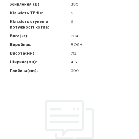
Живлення (В):
380
Кількість ТЕНів:
6
Кількість ступенів
6
потужності котла:
Вага(кг):
284
Виробник:
BOSH
Висота(мм):
712
Ширина(мм):
416
Глибина(мм):
300