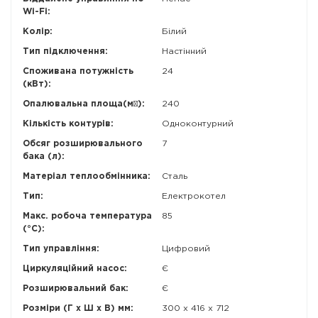
Wi-Fi:
Колір:
Білий
Тип підключення:
Настінний
Споживана потужність
24
(кВт):
Опалювальна площа(м²):
240
Кількість контурів:
Одноконтурний
Обсяг розширювального
7
бака (л):
Матеріал теплообмінника:
Сталь
Тип:
Електрокотел
Макс. робоча температура
85
(°C):
Тип управління:
Цифровий
Циркуляційний насос:
Є
Розширювальний бак:
Є
Розміри (Г x Ш x В) мм:
300 x 416 x 712