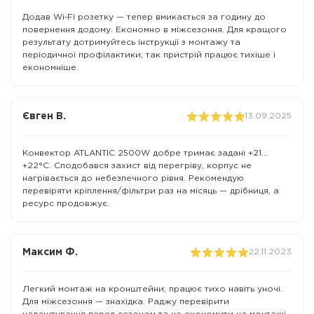
Додав Wi‑Fi розетку — тепер вмикається за годину до
повернення додому. Економно в міжсезоння. Для кращого
результату дотримуйтесь інструкції з монтажу та
періодичної профілактики; так пристрій працює тихіше і
економніше.
Євген В.
13.09.2025
Конвектор ATLANTIC 2500W добре тримає задані +21…
+22°C. Сподобався захист від перегріву, корпус не
нагрівається до небезпечного рівня. Рекомендую
перевіряти кріплення/фільтри раз на місяць — дрібниця, а
ресурс продовжує.
Максим Ф.
22.11.2023
Легкий монтаж на кронштейни; працює тихо навіть уночі.
Для міжсезоння — знахідка. Раджу перевірити