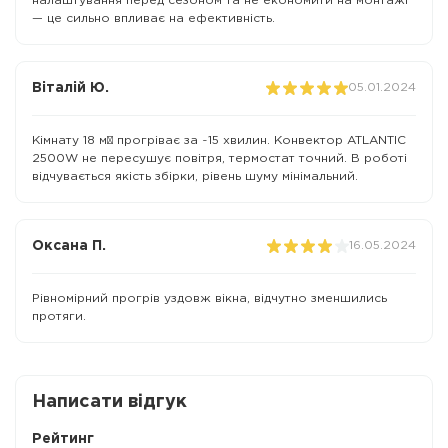
налаштування перед сезоном та не економити на монтажі
— це сильно впливає на ефективність.
Віталій Ю.
05.01.2024
Кімнату 18 м² прогріває за ~15 хвилин. Конвектор ATLANTIC
2500W не пересушує повітря, термостат точний. В роботі
відчувається якість збірки, рівень шуму мінімальний.
Оксана П.
16.05.2024
Рівномірний прогрів уздовж вікна, відчутно зменшились
протяги.
Написати відгук
Рейтинг