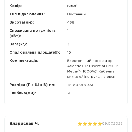
Колір:
Білий
Тип підключення:
Настінний
Висота(мм):
468
Споживана потужність
1
(кВт):
Вага(кг):
3
Опалювальна площа(м²):
10
Комплектація:
Електричний конвектор
Atlantic F17 Essential CMG BL-
Meca/M 1000W/ Кабель з
вилкою/ Інструкція з експ
Розміри (Г x Ш x В) мм:
78 x 468 x 450
Глибина(мм):
78
Владислав Ч.
09.07.2025