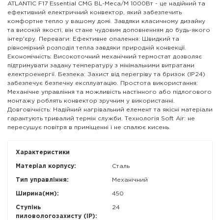
ATLANTIC F17 Essential CMG BL-Meca/M 1000Вт - це надійний та
ефективний електричний конвектор, який забезпечить
комфортне тепло у вашому домі. Завдяки класичному дизайну
та високій якості, він стане чудовим доповненням до будь-якого
інтер'єру. Переваги: Ефективне опалення: Швидкий та
рівномірний розподіл тепла завдяки природній конвекції.
Економічність: Високоточний механічний термостат дозволяє
підтримувати задану температуру з мінімальними витратами
електроенергії. Безпека: Захист від перегріву та бризок (IP24)
забезпечує безпечну експлуатацію. Простота використання:
Механічне управління та можливість настінного або підлогового
монтажу роблять конвектор зручним у використанні.
Довговічність: Надійний нагрівальний елемент та якісні матеріали
гарантують тривалий термін служби. Технологія Soft Air: не
пересушує повітря в приміщенні і не спалює кисень.
Характеристики
Матеріал корпусу:
Сталь
Тип управління:
Механічний
Ширина(мм):
450
Ступінь
24
пиловологозахисту (IP):