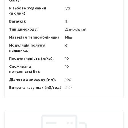
(кВт):
Різьбове з'єднання
1/2
(дюйми):
Вага(кг):
9
Тип димоходу:
Димохідний
Матеріал теплообмінника:
Мідь
Модуляція полум'я
Є
пальника:
Продуктивність (л/хв):
10
Споживана
10
потужність(Вт):
Діаметр димоходу (мм):
100
Витрата газу max (м3/год):
2.24