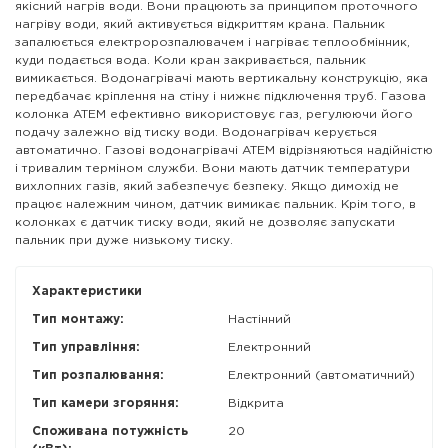
якісний нагрів води. Вони працюють за принципом проточного
нагріву води, який активується відкриттям крана. Пальник
запалюється електророзпалювачем і нагріває теплообмінник,
куди подається вода. Коли кран закривається, пальник
вимикається. Водонагрівачі мають вертикальну конструкцію, яка
передбачає кріплення на стіну і нижнє підключення труб. Газова
колонка ATEM ефективно використовує газ, регулюючи його
подачу залежно від тиску води. Водонагрівач керується
автоматично. Газові водонагрівачі ATEM відрізняються надійністю
і тривалим терміном служби. Вони мають датчик температури
вихлопних газів, який забезпечує безпеку. Якщо димохід не
працює належним чином, датчик вимикає пальник. Крім того, в
колонках є датчик тиску води, який не дозволяє запускати
пальник при дуже низькому тиску.
Характеристики
Тип монтажу:
Настінний
Тип управління:
Електронний
Тип розпалювання:
Електронний (автоматичний)
Тип камери згоряння:
Відкрита
Споживана потужність
20