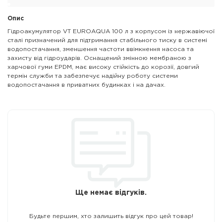
Опис
Гідроакумулятор VT EUROAQUA 100 л з корпусом із нержавіючої
сталі призначений для підтримання стабільного тиску в системі
водопостачання, зменшення частоти ввімкнення насоса та
захисту від гідроударів. Оснащений змінною мембраною з
харчової гуми EPDM, має високу стійкість до корозії, довгий
термін служби та забезпечує надійну роботу системи
водопостачання в приватних будинках і на дачах.
Ще немає відгуків.
Будьте першим, хто залишить відгук про цей товар!