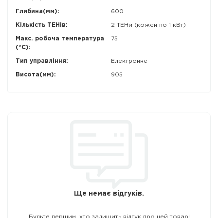
Глибина(мм):
600
Кількість ТЕНів:
2 ТЕНи (кожен по 1 кВт)
Макс. робоча температура
75
(°C):
Тип управління:
Електронне
Висота(мм):
905
Ще немає відгуків.
Будьте першим, хто залишить відгук про цей товар!