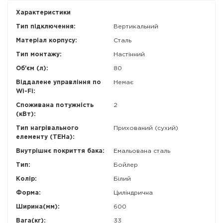
Характеристики
Тип підключення:
Вертикальний
Матеріал корпусу:
Сталь
Тип монтажу:
Настінний
Об'єм (л):
80
Віддалене управління по
Немає
Wi-Fi:
Споживана потужність
2
(кВт):
Тип нагрівального
Прихований (сухий)
елементу (ТЕНа):
Внутрішнє покриття бака:
Емальована сталь
Тип:
Бойлер
Колір:
Білий
Форма:
Циліндрична
Ширина(мм):
600
Вага(кг):
33