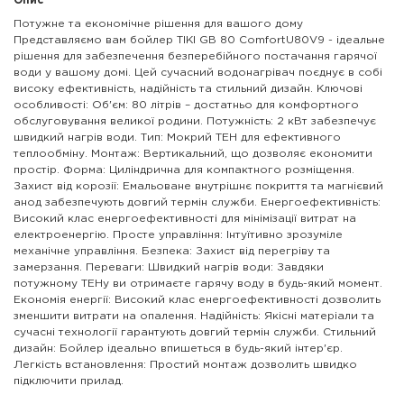
Опис
Потужне та економічне рішення для вашого дому
Представляємо вам бойлер TIKI GB 80 ComfortU80V9 - ідеальне
рішення для забезпечення безперебійного постачання гарячої
води у вашому домі. Цей сучасний водонагрівач поєднує в собі
високу ефективність, надійність та стильний дизайн. Ключові
особливості: Об'єм: 80 літрів – достатньо для комфортного
обслуговування великої родини. Потужність: 2 кВт забезпечує
швидкий нагрів води. Тип: Мокрий ТЕН для ефективного
теплообміну. Монтаж: Вертикальний, що дозволяє економити
простір. Форма: Циліндрична для компактного розміщення.
Захист від корозії: Емальоване внутрішнє покриття та магнієвий
анод забезпечують довгий термін служби. Енергоефективність:
Високий клас енергоефективності для мінімізації витрат на
електроенергію. Просте управління: Інтуїтивно зрозуміле
механічне управління. Безпека: Захист від перегріву та
замерзання. Переваги: Швидкий нагрів води: Завдяки
потужному ТЕНу ви отримаєте гарячу воду в будь-який момент.
Економія енергії: Високий клас енергоефективності дозволить
зменшити витрати на опалення. Надійність: Якісні матеріали та
сучасні технології гарантують довгий термін служби. Стильний
дизайн: Бойлер ідеально впишеться в будь-який інтер'єр.
Легкість встановлення: Простий монтаж дозволить швидко
підключити прилад.