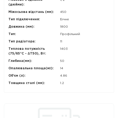
(дюйми):
Міжосьова відстань (мм):
450
Тип підключення:
Бічне
Довжина (мм):
1800
Тип:
Профільний
Тип радіатора:
11
Теплова потужність
1403
(75/65°С - ΔT50), Вт:
Глибина(мм):
50
Опалювальна площа(м²):
14
Об'єм (л):
4.86
Товщина сталі (мм):
1.2