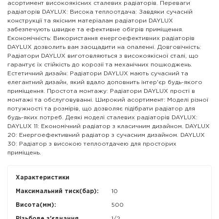
асортимент високоякісних сталевих радіаторів. Переваги
радіаторів DAYLUX: Висока теплоотдача: Завдяки сучасній
конструкції та якісним матеріалам радіатори DAYLUX
забезпечують швидке та ефективне обігрів приміщення.
Економічність: Використання енергоефективних радіаторів
DAYLUX дозволить вам заощадити на опаленні. Довговічність:
Радіатори DAYLUX виготовляються з високоякісної сталі, що
гарантує їх стійкість до корозії та механічних пошкоджень.
Естетичний дизайн: Радіатори DAYLUX мають сучасний та
елегантний дизайн, який вдало доповнить інтер'єр будь-якого
приміщення. Простота монтажу: Радіатори DAYLUX прості в
монтажі та обслуговуванні. Широкий асортимент: Моделі різної
потужності та розмірів, що дозволяє підібрати радіатор для
будь-яких потреб. Деякі моделі сталевих радіаторів DAYLUX:
DAYLUX 11: Економічний радіатор з класичним дизайном. DAYLUX
20: Енергоефективний радіатор з сучасним дизайном. DAYLUX
30: Радіатор з високою теплоотдачею для просторих
приміщень.
Характеристики
Максимальний тиск(бар):
10
Висота(мм):
500
Різьбове з'єднання
1/2