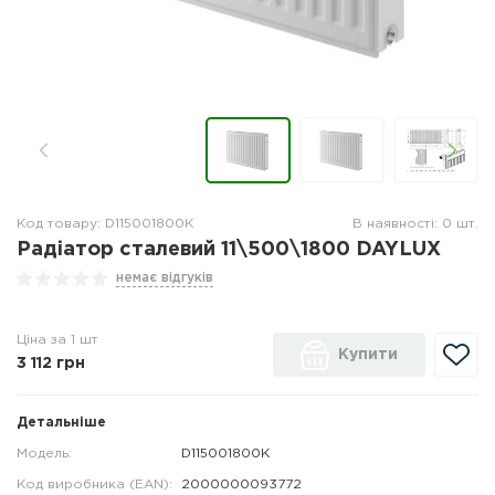
Код товару: D115001800K
В наявності: 0 шт.
Радіатор сталевий 11\500\1800 DAYLUX
немає відгуків
Ціна за 1 шт
Купити
3 112
грн
Детальніше
Модель:
D115001800K
Код виробника (EAN):
2000000093772