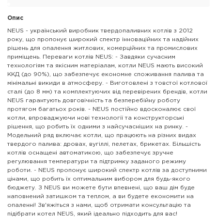
Опис
NEUS - український виробник твердопаливних котлів з 2012
року, що пропонує широкий спектр інноваційних та надійних
рішень для опалення житлових, комерційних та промислових
приміщень. Переваги котлів NEUS: - Завдяки сучасним
технологіям та якісним матеріалам, котли NEUS мають високий
ККД (до 90%), що забезпечує економне споживання палива та
мінімальні викиди в атмосферу. - Виготовлені з товстої котлової
сталі (до 8 мм) та комплектуючих від перевірених брендів, котли
NEUS гарантують довговічність та безперебійну роботу
протягом багатьох років. - NEUS постійно вдосконалює свої
котли, впроваджуючи нові технології та конструкторські
рішення, що робить їх одними з найсучасніших на ринку. -
Модельний ряд включає котли, що працюють на різних видах
твердого палива: дровах, вугіллі, пелетах, брикетах. Більшість
котлів оснащені автоматикою, що забезпечує зручне
регулювання температури та підтримку заданого режиму
роботи. - NEUS пропонує широкий спектр котлів за доступними
цінами, що робить їх оптимальним вибором для будь-якого
бюджету. З NEUS ви можете бути впевнені, що ваш дім буде
наповнений затишком та теплом, а ви будете економити на
опаленні! Зв'яжіться з нами, щоб отримати консультацію та
підібрати котел NEUS, який ідеально підходить для вас!