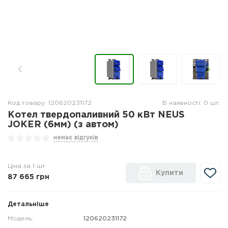
Код товару: 120620231172
В наявності: 0 шт.
Котел твердопаливний 50 кВт NEUS
JOKER (6мм) (з автом)
немає відгуків
Ціна за 1 шт
Купити
87 665
грн
Детальніше
Модель:
120620231172