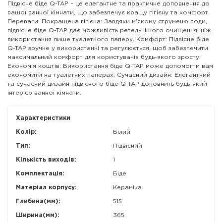
Підвісне біде Q-TAP – це елегантне та практичне доповнення до
вашої ванної кімнати, що забезпечує кращу гігієну та комфорт.
Переваги: Покращена гігієна: Завдяки м'якому струменю води,
підвісне біде Q-TAP дає можливість ретельнішого очищення, ніж
використання лише туалетного паперу. Комфорт: Підвісне біде
Q-TAP зручне у використанні та регулюється, щоб забезпечити
максимальний комфорт для користувачів будь-якого зросту.
Економія коштів: Використання біде Q-TAP може допомогти вам
економити на туалетних паперах. Сучасний дизайн: Елегантний
та сучасний дизайн підвісного біде Q-TAP доповнить будь-який
інтер'єр ванної кімнати.
Характеристики
Колір:
Білий
Тип:
Підвісний
Кількість виходів:
1
Комплектація:
Біде
Матеріал корпусу:
Кераміка
Глибина(мм):
515
Ширина(мм):
365