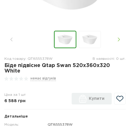
Код товару: QT16555378W
В наявності: 0 шт.
Біде підвісне Qtap Swan 520х360х320
White
немає відгуків
Ціна за 1 шт
Купити
6 588
грн
Детальніше
Модель:
QT16555378W